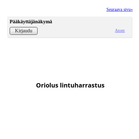
Seuraava sivu»
Pääkäyttäjänäkymä
Atom
Kirjaudu
Oriolus lintuharrastus
Lintuharrastus-ryhmä on tarkoitettu kaikenlaiseen lintuaiheiseen
keskusteluun ja
sinne voi lähettää myös kuvia retkiltä. Jos haluat
liittyä ryhmään, lähetä
tekstiviesti Maria Tirkkoselle, p. 040
maria.tirkkonen@hotmail.com.
7450963 tai sähköposti
Oriolus-hälyt
Hälyt-ryhmä on tarkoitettu erityisen mielenkiintoisten