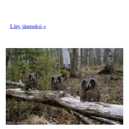
Liity tästä Etelä-Savon lintuharrastajien
porukkaan!
Liity jäseneksi »