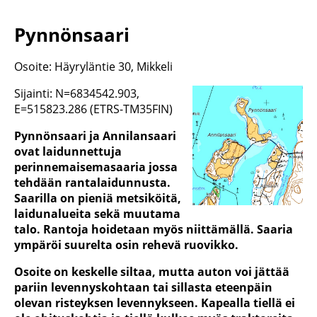
Pynnönsaari
Osoite: Häyryläntie 30, Mikkeli
Sijainti: N=6834542.903,
E=515823.286 (ETRS-TM35FIN)
Pynnönsaari ja Annilansaari
ovat laidunnettuja
perinnemaisemasaaria jossa
tehdään rantalaidunnusta.
Saarilla on pieniä metsiköitä,
laidunalueita sekä muutama
talo. Rantoja hoidetaan myös niittämällä. Saaria
ympäröi suurelta osin rehevä ruovikko.
Osoite on keskelle siltaa, mutta auton voi jättää
pariin levennyskohtaan tai sillasta eteenpäin
olevan risteyksen levennykseen. Kapealla tiellä ei