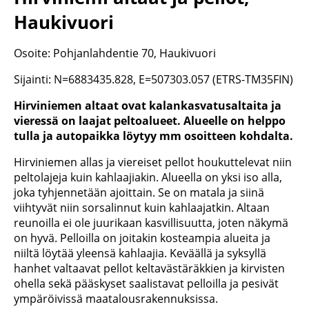
Haukivuori
Osoite: Pohjanlahdentie 70, Haukivuori
Sijainti: N=6883435.828, E=507303.057 (ETRS-TM35FIN)
Hirviniemen altaat ovat kalankasvatusaltaita ja
vieressä on laajat peltoalueet. Alueelle on helppo
tulla ja autopaikka löytyy mm osoitteen kohdalta.
Hirviniemen allas ja viereiset pellot houkuttelevat niin
peltolajeja kuin kahlaajiakin. Alueella on yksi iso alla,
joka tyhjennetään ajoittain. Se on matala ja siinä
viihtyvät niin sorsalinnut kuin kahlaajatkin. Altaan
reunoilla ei ole juurikaan kasvillisuutta, joten näkymä
on hyvä. Pelloilla on joitakin kosteampia alueita ja
niiltä löytää yleensä kahlaajia. Keväällä ja syksyllä
hanhet valtaavat pellot keltavästäräkkien ja kirvisten
ohella sekä pääskyset saalistavat pelloilla ja pesivät
ympäröivissä maatalousrakennuksissa.