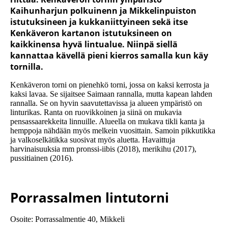
Kaihunharjun polkuinenn ja Mikkelinpuiston
istutuksineen ja kukkaniittyineen sekä itse
Kenkäveron kartanon istutuksineen on
kaikkinensa hyvä lintualue. Niinpä siellä
kannattaa kävellä pieni kierros samalla kun käy
tornilla.
Kenkäveron torni on pienehkö torni, jossa on kaksi kerrosta ja
kaksi lavaa. Se sijaitsee Saimaan rannalla, mutta kapean lahden
rannalla. Se on hyvin saavutettavissa ja alueen ympäristö on
linturikas. Ranta on ruovikkoinen ja siinä on mukavia
pensassaarekkeita linnuille. Alueella on mukava tikli kanta ja
hemppoja nähdään myös melkein vuosittain. Samoin pikkutikka
ja valkoselkätikka suosivat myös aluetta. Havaittuja
harvinaisuuksia mm pronssi-iibis (2018), merikihu (2017),
pussitiainen (2016).
Porrassalmen lintutorni
Osoite: Porrassalmentie 40, Mikkeli