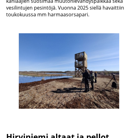
kahlaajien suosimaa muutonlevähdyspaikkaa sekä
vesilintujen pesintöjä. Vuonna 2025 siellä havaittiin
toukokuussa mm harmaasorsapari.
Hirviniemi altaat ja pellot,