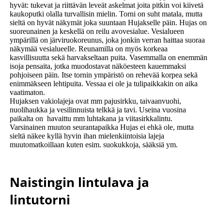
hyvät: tukevat ja riittävän leveät askelmat joita pitkin voi kiivetä
kaukoputki olalla turvallisin mielin. Torni on suht matala, mutta
sieltä on hyvät näkymät joka suuntaan Hujakselle päin. Hujas on
suoreunainen ja keskellä on reilu avovesialue. Vesialueen
ympärillä on järviruokoreunus, joka jonkin verran haittaa suoraa
näkymää vesialueelle. Reunamilla on myös korkeaa
kasvillisuutta sekä harvakseltaan puita. Vasemmalla on enemmän
isoja pensaita, jotka muodostavat näköesteen kauemmaksi
pohjoiseen päin. Itse tornin ympäristö on rehevää korpea sekä
enimmäkseen lehtipuita. Vessaa ei ole ja tulipaikkakin on aika
vaatimaton.
Hujaksen vakiolajeja ovat mm pajusirkku, taivaanvuohi,
nuolihaukka ja vesilinnuista telkkä ja tavi. Useina vuosina
paikalta on havaittu mm luhtakana ja viitasirkkalintu.
Varsinainen muuton seurantapaikka Hujas ei ehkä ole, mutta
sieltä näkee kyllä hyvin ihan mielenkiintoisia lajeja
muutomatkoillaan kuten esim. suokukkoja, sääksiä ym.
Naistingin lintulava ja
lintutorni