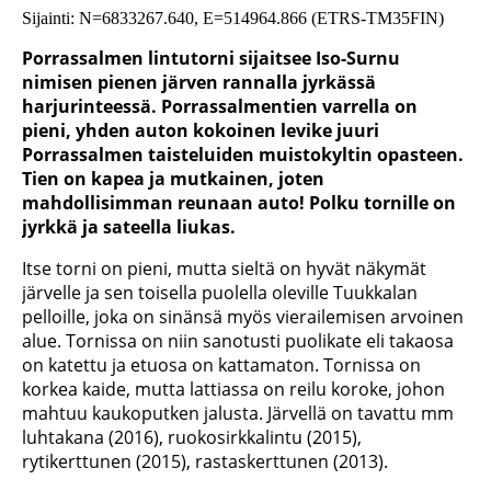
Sijainti: N=6833267.640, E=514964.866 (ETRS-TM35FIN)
Porrassalmen lintutorni sijaitsee Iso-Surnu
nimisen pienen järven rannalla jyrkässä
harjurinteessä. Porrassalmentien varrella on
pieni, yhden auton kokoinen levike juuri
Porrassalmen taisteluiden muistokyltin opasteen.
Tien on kapea ja mutkainen, joten
mahdollisimman reunaan auto! Polku tornille on
jyrkkä ja sateella liukas.
Itse torni on pieni, mutta sieltä on hyvät näkymät
järvelle ja sen toisella puolella oleville Tuukkalan
pelloille, joka on sinänsä myös vierailemisen arvoinen
alue. Tornissa on niin sanotusti puolikate eli takaosa
on katettu ja etuosa on kattamaton. Tornissa on
korkea kaide, mutta lattiassa on reilu koroke, johon
mahtuu kaukoputken jalusta. Järvellä on tavattu mm
luhtakana (2016), ruokosirkkalintu (2015),
rytikerttunen (2015), rastaskerttunen (2013).