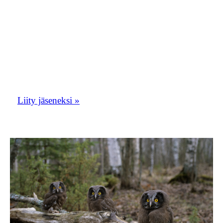
keskustelupalsta. Oriolusposti toimii myös
yhdistyksen tiedotuskanavana.
Liity tästä Etelä-Savon lintuharrastajien
porukkaan!
Liity jäseneksi »