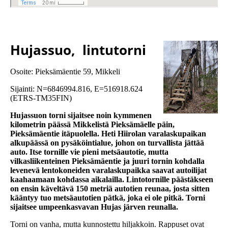
Hujassuo, lintutorni
Osoite: Pieksämäentie 59, Mikkeli
Sijainti: N=6846994.816, E=516918.624
(ETRS-TM35FIN)
Hujassuon torni sijaitsee noin kymmenen
kilometrin päässä Mikkelistä Pieksämäelle päin,
Pieksämäentie itäpuolella. Heti Hiirolan varalaskupaikan
alkupäässä on pysäköintialue, johon on turvallista jättää
auto. Itse tornille vie pieni metsäautotie, mutta
vilkasliikenteinen Pieksämäentie ja juuri tornin kohdalla
levenevä lentokoneiden varalaskupaikka saavat autoilijat
kaahaamaan kohdassa aikalailla. Lintotornille päästäkseen
on ensin käveltävä 150 metriä autotien reunaa, josta sitten
kääntyy tuo metsäautotien pätkä, joka ei ole pitkä. Torni
sijaitsee umpeenkasvavan Hujas järven reunalla.
Torni on vanha, mutta kunnostettu hiljakkoin. Rappuset ovat