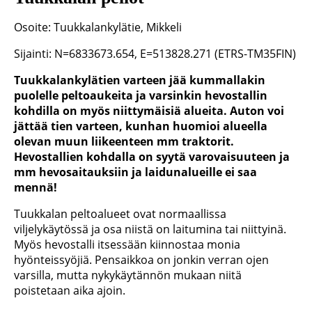
Osoite: Tuukkalankylätie, Mikkeli
Sijainti: N=6833673.654, E=513828.271 (ETRS-TM35FIN)
Tuukkalankylätien varteen jää kummallakin
puolelle peltoaukeita ja varsinkin hevostallin
kohdilla on myös niittymäisiä alueita. Auton voi
jättää tien varteen, kunhan huomioi alueella
olevan muun liikeenteen mm traktorit.
Hevostallien kohdalla on syytä varovaisuuteen ja
mm hevosaitauksiin ja laidunalueille ei saa
mennä!
Tuukkalan peltoalueet ovat normaallissa
viljelykäytössä ja osa niistä on laitumina tai niittyinä.
Myös hevostalli itsessään kiinnostaa monia
hyönteissyöjiä. Pensaikkoa on jonkin verran ojen
varsilla, mutta nykykäytännön mukaan niitä
poistetaan aika ajoin.