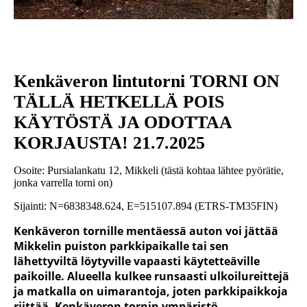
Kenkäveron lintutorni TORNI ON
TÄLLÄ HETKELLÄ POIS
KÄYTÖSTÄ JA ODOTTAA
KORJAUSTA! 21.7.2025
Osoite: Pursialankatu 12, Mikkeli (tästä kohtaa lähtee pyörätie,
jonka varrella torni on)
Sijainti: N=6838348.624, E=515107.894 (ETRS-TM35FIN)
Kenkäveron tornille mentäessä auton voi jättää
Mikkelin puiston parkkipaikalle tai sen
lähettyviltä löytyville vapaasti käytetteäville
paikoille. Alueella kulkee runsaasti ulkoilureittejä
ja matkalla on uimarantoja, joten parkkipaikkoja
riittää. Kenkäveron tornin ympäristö