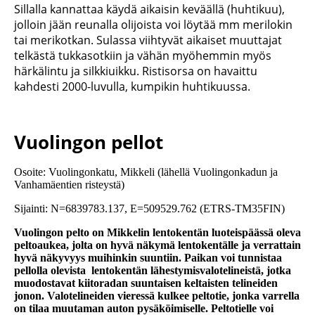
Sillalla kannattaa käydä aikaisin keväällä (huhtikuu),
jolloin jään reunalla olijoista voi löytää mm merilokin
tai merikotkan. Sulassa viihtyvät aikaiset muuttajat
telkästä tukkasotkiin ja vähän myöhemmin myös
härkälintu ja silkkiuikku. Ristisorsa on havaittu
kahdesti 2000-luvulla, kumpikin huhtikuussa.
Vuolingon pellot
Osoite: Vuolingonkatu, Mikkeli (lähellä Vuolingonkadun ja
Vanhamäentien risteystä)
Sijainti: N=6839783.137, E=509529.762 (ETRS-TM35FIN)
Vuolingon pelto on Mikkelin lentokentän luoteispäässä oleva
peltoaukea, jolta on hyvä näkymä lentokentälle ja verrattain
hyvä näkyvyys muihinkin suuntiin. Paikan voi tunnistaa
pellolla olevista lentokentän lähestymisvalotelineistä, jotka
muodostavat kiitoradan suuntaisen keltaisten telineiden
jonon. Valotelineiden vieressä kulkee peltotie, jonka varrella
on tilaa muutaman auton pysäköimiselle. Peltotielle voi