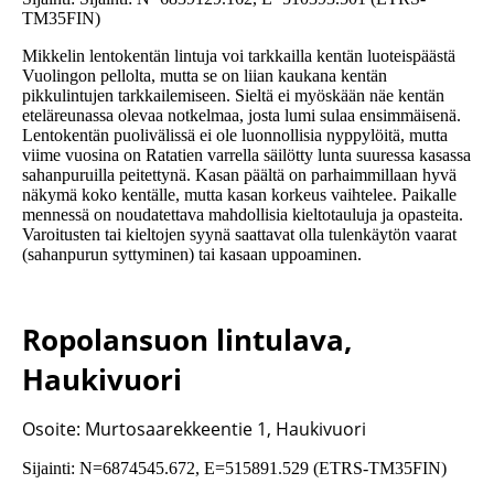
TM35FIN)
Mikkelin lentokentän lintuja voi tarkkailla kentän luoteispäästä
Vuolingon pellolta, mutta se on liian kaukana kentän
pikkulintujen tarkkailemiseen. Sieltä ei myöskään näe kentän
eteläreunassa olevaa notkelmaa, josta lumi sulaa ensimmäisenä.
Lentokentän puolivälissä ei ole luonnollisia nyppylöitä, mutta
viime vuosina on Ratatien varrella säilötty lunta suuressa kasassa
sahanpuruilla peitettynä. Kasan päältä on parhaimmillaan hyvä
näkymä koko kentälle, mutta kasan korkeus vaihtelee. Paikalle
mennessä on noudatettava mahdollisia kieltotauluja ja opasteita.
Varoitusten tai kieltojen syynä saattavat olla tulenkäytön vaarat
(sahanpurun syttyminen) tai kasaan uppoaminen.
Ropolansuon lintulava,
Haukivuori
Osoite: Murtosaarekkeentie 1, Haukivuori
Sijainti: N=6874545.672, E=515891.529 (ETRS-TM35FIN)