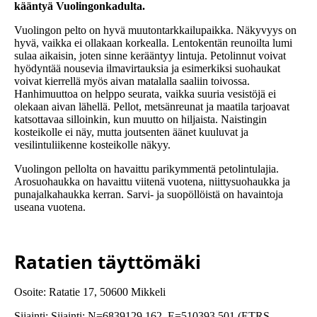
kääntyä Vuolingonkadulta.
Vuolingon pelto on hyvä muutontarkkailupaikka. Näkyvyys on
hyvä, vaikka ei ollakaan korkealla. Lentokentän reunoilta lumi
sulaa aikaisin, joten sinne kerääntyy lintuja. Petolinnut voivat
hyödyntää nousevia ilmavirtauksia ja esimerkiksi suohaukat
voivat kierrellä myös aivan matalalla saaliin toivossa.
Hanhimuuttoa on helppo seurata, vaikka suuria vesistöjä ei
olekaan aivan lähellä. Pellot, metsänreunat ja maatila tarjoavat
katsottavaa silloinkin, kun muutto on hiljaista. Naistingin
kosteikolle ei näy, mutta joutsenten äänet kuuluvat ja
vesilintuliikenne kosteikolle näkyy.
Vuolingon pellolta on havaittu parikymmentä petolintulajia.
Arosuohaukka on havaittu viitenä vuotena, niittysuohaukka ja
punajalkahaukka kerran. Sarvi- ja suopöllöistä on havaintoja
useana vuotena.
Ratatien täyttömäki
Osoite: Ratatie 17, 50600 Mikkeli
Sijainti: Sijainti: N=6839129.162, E=510393.501 (ETRS-