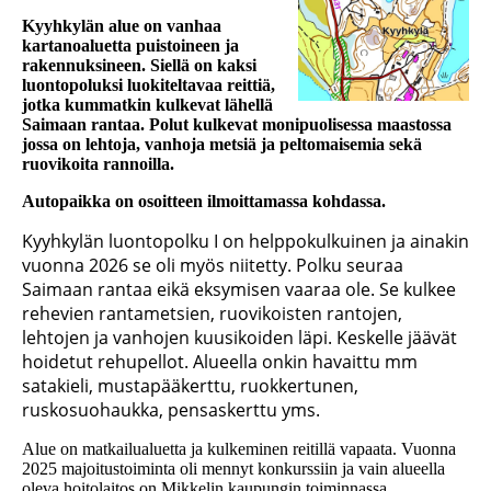
Kyyhkylän alue on vanhaa
kartanoaluetta puistoineen ja
rakennuksineen. Siellä on kaksi
luontopoluksi luokiteltavaa reittiä,
jotka kummatkin kulkevat lähellä
Saimaan rantaa. Polut kulkevat monipuolisessa maastossa
jossa on lehtoja, vanhoja metsiä ja peltomaisemia sekä
ruovikoita rannoilla.
Autopaikka on osoitteen ilmoittamassa kohdassa.
Kyyhkylän luontopolku I on helppokulkuinen ja ainakin
vuonna 2026 se oli myös niitetty. Polku seuraa
Saimaan rantaa eikä eksymisen vaaraa ole. Se kulkee
rehevien rantametsien, ruovikoisten rantojen,
lehtojen ja vanhojen kuusikoiden läpi. Keskelle jäävät
hoidetut rehupellot. Alueella onkin havaittu mm
satakieli, mustapääkerttu, ruokkertunen,
ruskosuohaukka, pensaskerttu yms.
Alue on matkailualuetta ja kulkeminen reitillä vapaata. Vuonna
2025 majoitustoiminta oli mennyt konkurssiin ja vain alueella
oleva hoitolaitos on Mikkelin kaupungin toiminnassa.