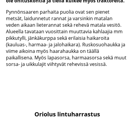
ole ohituskohtia ja tiellä kulkee myös traktoreita.
Pynnönsaaren parhaita puolia ovat sen pienet
metsät, laidunnetut rannat ja varsinkin matalan
veden aikaan lieterannat sekä rehevä matala vesitö.
Alueella tavataan vuosittain muuttavia kahlaajia mm
pikkutylli, jänkäkurppa sekä erilaisia haikaroita
(kauluas-, harmaa- ja jalohaikara). Ruskosuohaukka ja
viime aikoina myös haarahaukka on täällä
paikallisena. Myös lapasorsa, harmaasorsa sekä muut
sorsa- ja uikkulajit viihtyvät rehevissä vesissä.
Oriolus lintuharrastus
Lintuharrastus-ryhmä on tarkoitettu kaikenlaiseen lintuaiheiseen
keskusteluun ja
sinne voi lähettää myös kuvia retkiltä. Jos haluat
liittyä ryhmään, lähetä
tekstiviesti Maria Tirkkoselle, p. 040