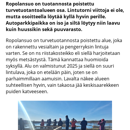
Ropolansuo on tuotannosta poistettu
turvetuotantoalueen osa. Lintutorni viittoja ei ole,
mutta osoitteella löytää kyllä hyvin perille.
Autoparkkipaikka on iso ja siltä löytyy niin laavu
kuin huussikin sekä puuvarasto.
Ropolansuo on turvetuotannosta poistettu alue, joka
on rakennettu vesialtain ja pengerryksin lintuja
varten. Se on ns riistakosteikko eli siellä harjoitetaan
myös metsästystä. Tämä kannattaa huomioida
syksyllä. Alu on valmistunut 2025 ja siellä on suuri
lintulava, joka on etelään päin, joten se on
parhaimmillaan aamuisin. Lavalta näkee alueen
suhteellisen hyvin, vain takaosa jää keskisaarekkeen
puiden katveeseen.