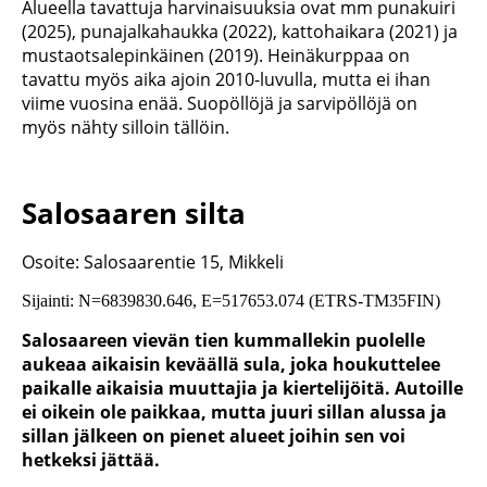
Alueella tavattuja harvinaisuuksia ovat mm punakuiri
(2025), punajalkahaukka (2022), kattohaikara (2021) ja
mustaotsalepinkäinen (2019). Heinäkurppaa on
tavattu myös aika ajoin 2010-luvulla, mutta ei ihan
viime vuosina enää. Suopöllöjä ja sarvipöllöjä on
myös nähty silloin tällöin.
Salosaaren silta
Osoite: Salosaarentie 15, Mikkeli
Sijainti: N=6839830.646, E=517653.074 (ETRS-TM35FIN)
Salosaareen vievän tien kummallekin puolelle
aukeaa aikaisin keväällä sula, joka houkuttelee
paikalle aikaisia muuttajia ja kiertelijöitä. Autoille
ei oikein ole paikkaa, mutta juuri sillan alussa ja
sillan jälkeen on pienet alueet joihin sen voi
hetkeksi jättää.