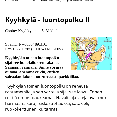
Kyyhkylä - luontopolku II
Osoite: Kyyhkyläntie 5, Mikkeli
Sijainti: N=6833489.316,
E=515220.788 (ETRS-TM35FIN)
Kyyhkylän toinen luontopolku
sijaitsee hoitolaitoksen takana,
Saimaan rannalla. Sinne voi ajaa
autolla lähemmäksikin, entisen
sairaalan takana on runsaasti parkkitilaa.
Kyyhkylän toinen luontopolku on rehevää
rantametsää ja sen varrella sijaitsee laavu. Ennen
reittiä on peltoaukeamat. Havaittuja lajeja ovat mm
harmaahaikara, ruskosuohaukka, satakieli,
ruokokerttunen, kultarinta.