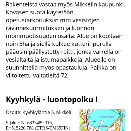
Rakenteista vastaa myös Mikkelin kaupunki.
Kovasen suota käytetään
opetustarkoituksiin mm vesistöjen
ravinnekuormituksen ja luonnon
monimuotisuuden osalta. Alue on kooltaan
noin 5ha ja siellä kulkee kutterinpurulla
pääosin päällystetty reitti, jonka varrella on
vesialtaita ja istumapaikkoja. Alueelle on
suunnitteila myös opastauluja. Paikka on
viitoitettu valtatieltä 72.
Kyyhkylä - luontopolku I
Osoite: Kyyhkyläntie 5, Mikkeli
Sijainti: N=6833489.316,
E=515220.788 (ETRS-TM35FIN)