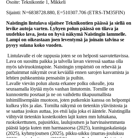
Osoite: Teknikontie 1, Mikkeli
Sijainti: N=6838728.880, E=510307.706 (ETRS-TM35FIN)
Naistingin lintulava sijaitsee Teknikontien päässä ja siellä on
levike autoja varten. Lyhyen polun päässä on tilava ja
uudehko lava, josta on hyvä näkymä Naistingin lammelle.
Lampi on oikeastaan joen leventymä ja joinain talvina se
pysyy sulana koko vuoden.
Lintulavalle ei ole rappusia joten se on helposti saavutettavissa.
Lava on suosittu paikka ja talvella lavan vieressä saattaa olla
myös talviruokintapiste. Naistingin ympäristö on rehevää ja
parhaimmat näkymät ovat keväällä ennen sarojen kasvamista ja
lehtien puhkeamista pensaisiin ja puihin.
Lavalle vievän polun alusta erkanee polku oikealle, jota
seuraamalla löytää myös vanhan lintutornin. Tornille on
kunnostettu posrtaat ja ne on vaihdettu tikapuumallista
inhimillisempään muotoon, joten putkenkin kanssa on helpompi
kulkea ylös ja alas. Tornilta näkymä on tietenkin yläviistosta ja
se saattaa joskus auttaa, jos etsii lajia joka ei ääntele. Naistingilla
viihtyvät tietenkin kosteikoiden lajit kuten mm luhtakana,
ruokokerttunen, pajusirkku, laulujoutsen ja harvinaisemmasta
päästä lajeja kuten mm harmaasorsa (2025), kuningaskalastaja
(2025), kyhmyjoutsen (2025), pikku-uikku (marras-joulukuu