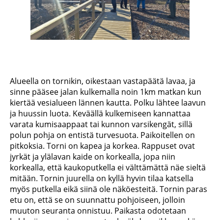
Alueella on tornikin, oikestaan vastapäätä lavaa, ja
sinne pääsee jalan kulkemalla noin 1km matkan kun
kiertää vesialueen lännen kautta. Polku lähtee laavun
ja huussin luota. Keväällä kulkemiseen kannattaa
varata kumisaappaat tai kunnon varsikengät, sillä
polun pohja on entistä turvesuota. Paikoitellen on
pitkoksia. Torni on kapea ja korkea. Rappuset ovat
jyrkät ja ylälavan kaide on korkealla, jopa niin
korkealla, että kaukoputkella ei välttämättä näe sieltä
mitään. Tornin juurella on kyllä hyvin tilaa katsella
myös putkella eikä siinä ole näköesteitä. Tornin paras
etu on, että se on suunnattu pohjoiseen, jolloin
muuton seuranta onnistuu. Paikasta odotetaan