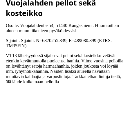
Vuojalahden pellot sekä
kosteikko
Osoite: Vuojalahdentie 54, 51440 Kangasniemi. Huomioithan
alueen muun liikenteen pysäköidessäsi.
Sijainti: Sijainti: N=6870255.839, E=489080.899 (ETRS-
TM35FIN)
VT13 läheisyydessä sijaitsevat pellot sekä kosteikko vetävät
etenkin kevätmuutolla puoleensa hanhia. Viime vuosina pelloilla
on levähtänyt satoja harmaahanhia, joiden joukosta voi löytää
mm. lyhytnokkahanhia. Näiden lisäksi alueella havaitaan
muuttavia kahlaajia ja varpuslintuja. Tarkkailethan lintuja tieltä,
älä lähde kulkemaan pelloilla.