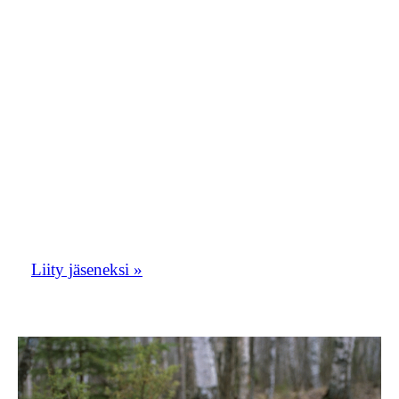
Kirjoita viestiin nimesi ja teksti ”haluan
liittyä Orioluspostiin”. Toivomme, että
Orioluspostista tulisi vilkas
keskustelupalsta. Oriolusposti toimii myös
yhdistyksen tiedotuskanavana.
Liity tästä Etelä-Savon lintuharrastajien
porukkaan!
Liity jäseneksi »