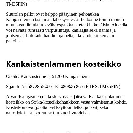
TM35FIN)
Suurolan pellot ovat helppo pääsyinen peltoaukea
Kangasniemen taajaman läheisyydessä. Peltoalue toimii monen
muuttavan lintulajin levähdyspaikkana etenkin keväisin. Alueella
voi havaita runsaasti varpuslintuja, kahlaajia sekä hanhia ja
joutsenia. Tarkkailethan lintuja tieltä, älä lähde kulkemaan
pelloilla.
Kankaistenlammen kosteikko
Osoite: Kankaistentie 5, 51200 Kangasniemi
Sijainti: N=6872856.477, E=480846.865 (ETRS-TM35FIN)
Aivan Kangasniemen keskustassa sijaitseva Kankaistenlammen
kosteikko on Sotka-kosteikkohankkeen vasta valmistunut kohde.
Kosteikon ovat jo ottaneet käyttöön telkät ja tavit, sekä
naurulokit. Lajisto runsastuu vuosi vuodelta.