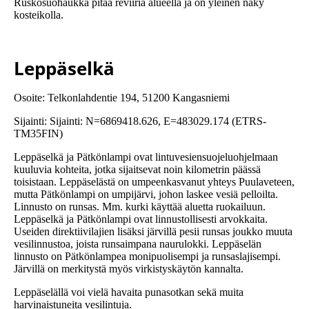
Ruskosuohaukka pitää reviiriä alueella ja on yleinen näky
kosteikolla.
Leppäselkä
Osoite: Telkonlahdentie 194, 51200 Kangasniemi
Sijainti: Sijainti: N=6869418.626, E=483029.174 (ETRS-
TM35FIN)
Leppäselkä ja Pätkönlampi ovat lintuvesiensuojeluohjelmaan
kuuluvia kohteita, jotka sijaitsevat noin kilometrin päässä
toisistaan. Leppäselästä on umpeenkasvanut yhteys Puulaveteen,
mutta Pätkönlampi on umpijärvi, johon laskee vesiä pelloilta.
Linnusto on runsas. Mm. kurki käyttää aluetta ruokailuun.
Leppäselkä ja Pätkönlampi ovat linnustollisesti arvokkaita.
Useiden direktiivilajien lisäksi järvillä pesii runsas joukko muuta
vesilinnustoa, joista runsaimpana naurulokki. Leppäselän
linnusto on Pätkönlampea monipuolisempi ja runsaslajisempi.
Järvillä on merkitystä myös virkistyskäytön kannalta.
Leppäselällä voi vielä havaita punasotkan sekä muita
harvinaistuneita vesilintuja.