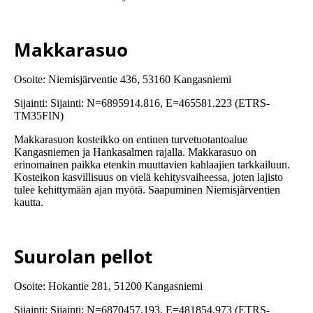
Makkarasuo
Osoite: Niemisjärventie 436, 53160 Kangasniemi
Sijainti: Sijainti: N=6895914.816, E=465581.223 (ETRS-
TM35FIN)
Makkarasuon kosteikko on entinen turvetuotantoalue
Kangasniemen ja Hankasalmen rajalla. Makkarasuo on
erinomainen paikka etenkin muuttavien kahlaajien tarkkailuun.
Kosteikon kasvillisuus on vielä kehitysvaiheessa, joten lajisto
tulee kehittymään ajan myötä. Saapuminen Niemisjärventien
kautta.
Suurolan pellot
Osoite: Hokantie 281, 51200 Kangasniemi
Sijainti: Sijainti: N=6870457.193, E=481854.973 (ETRS-