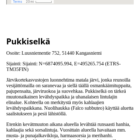
Pukkiselkä
Osoite: Luusniementie 752, 51440 Kangasniemi
Sijainti: Sijainti: N=6874095.994, E=495265.754 (ETRS-
TM35FIN)
Järvikortekasvustojen luonnehtima matala järvi, jonka reunoilla
vesijättömailla on saranevaa ja siellä täällä osmankäämituppaita,
pajupensaita, järviruokoa ja suovehkaa. Pukkiselkä on tärkeä
muutonaikainen levähdyspaikka ja uhanalaisen lintulajin
elinalue. Kohteella on merkitystä myös kahlaajien
levähdyspaikkana. Nuolihaukka (Falco subbuteo) käyttää aluetta
saalistukseen ja pesii lähistöllä.
Etenkin kevätmuuton aikana alueella levähtää runsaasti hanhia,
kahlaajia sekä sorsalintuja. Vuosittain alueella havaitaan mm.
musta- ja punajalkavikloja, harmaasorsia ja merihanhi.