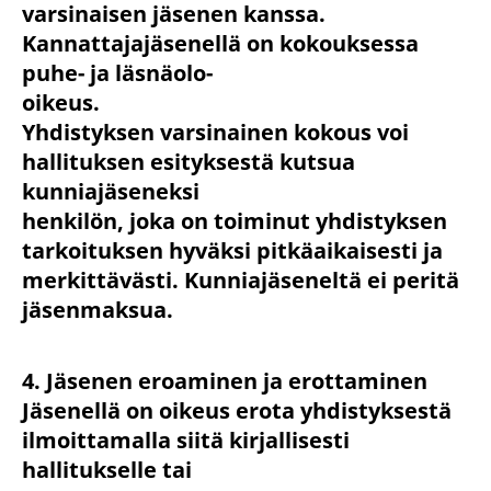
varsinaisen jäsenen kanssa.
Kannattajajäsenellä on kokouksessa
puhe- ja läsnäolo-
oikeus.
Yhdistyksen varsinainen kokous voi
hallituksen esityksestä kutsua
kunniajäseneksi
henkilön, joka on toiminut yhdistyksen
tarkoituksen hyväksi pitkäaikaisesti ja
merkittävästi. Kunniajäseneltä ei peritä
jäsenmaksua.
4. Jäsenen eroaminen ja erottaminen
Jäsenellä on oikeus erota yhdistyksestä
ilmoittamalla siitä kirjallisesti
hallitukselle tai