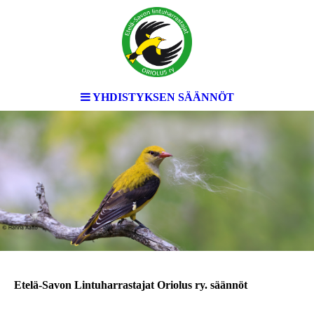
YHDISTYKSEN SÄÄNNÖT
Etelä-Savon Lintuharrastajat Oriolus ry. säännöt