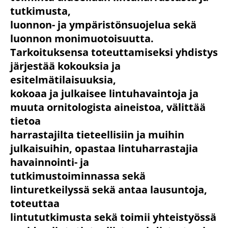
tutkimusta,
luonnon- ja ympäristönsuojelua sekä
luonnon monimuotoisuutta.
Tarkoituksensa toteuttamiseksi yhdistys
järjestää kokouksia ja
esitelmätilaisuuksia,
kokoaa ja julkaisee lintuhavaintoja ja
muuta ornitologista aineistoa, välittää
tietoa
harrastajilta tieteellisiin ja muihin
julkaisuihin, opastaa lintuharrastajia
havainnointi- ja
tutkimustoiminnassa sekä
linturetkeilyssä sekä antaa lausuntoja,
toteuttaa
lintututkimusta sekä toimii yhteistyössä