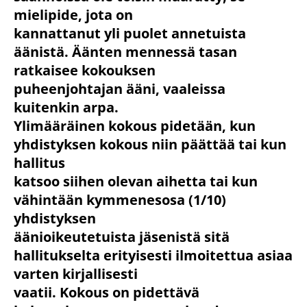
mielipide, jota on
kannattanut yli puolet annetuista
äänistä. Äänten mennessä tasan
ratkaisee kokouksen
puheenjohtajan ääni, vaaleissa
kuitenkin arpa.
Ylimääräinen kokous pidetään, kun
yhdistyksen kokous niin päättää tai kun
hallitus
katsoo siihen olevan aihetta tai kun
vähintään kymmenesosa (1/10)
yhdistyksen
äänioikeutetuista jäsenistä sitä
hallitukselta erityisesti ilmoitettua asiaa
varten kirjallisesti
vaatii. Kokous on pidettävä