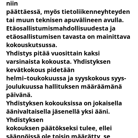
niin
päättäessä, myös tietoliikenneyhteyden
tai muun teknisen apuvälineen avulla.
Etäosallistumismahdollisuudesta ja
etäosallistumisen tavasta on mainittava
kokouskutsussa.
Yhdistys pitää vuosittain kaksi
varsinaista kokousta. Yhdistyksen
kevätkokous pidetään
helmi–toukokuussa ja syyskokous syys-
joulukuussa hallituksen määräämänä
päivänä.
Yhdistyksen kokouksissa on jokaisella
äänivaltaisella jäsenellä yksi ääni.
Yhdistyksen
kokouksen päätökseksi tulee, ellei
säännöissä ole toisin määrätty, se