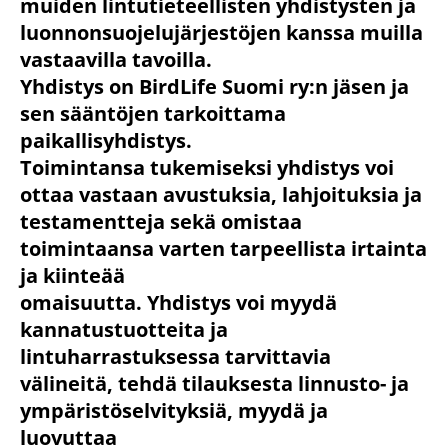
muiden lintutieteellisten yhdistysten ja
luonnonsuojelujärjestöjen kanssa muilla
vastaavilla tavoilla.
Yhdistys on BirdLife Suomi ry:n jäsen ja
sen sääntöjen tarkoittama
paikallisyhdistys.
Toimintansa tukemiseksi yhdistys voi
ottaa vastaan avustuksia, lahjoituksia ja
testamentteja sekä omistaa
toimintaansa varten tarpeellista irtainta
ja kiinteää
omaisuutta. Yhdistys voi myydä
kannatustuotteita ja
lintuharrastuksessa tarvittavia
välineitä, tehdä tilauksesta linnusto- ja
ympäristöselvityksiä, myydä ja
luovuttaa