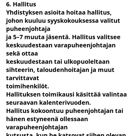
6. Hallitus
Yhdistyksen asioita hoitaa hallitus,
johon kuuluu syyskokouksessa valitut
puheenjohtaja
ja 5–7 muuta jäsentä. Hallitus valitsee
keskuudestaan varapuheenjohtajan
sekä ottaa
keskuudestaan tai ulkopuoleltaan
sihteerin, taloudenhoitajan ja muut
tarvittavat
toimihenkilöt.
Hallituksen toimikausi käsittää valintaa
seuraavan kalenterivuoden.
Hallitus kokoontuu puheenjohtajan tai
hänen estyneenä ollessaan
varapuheenjohtajan
kutsusta, kun he katsovat siihen olevan