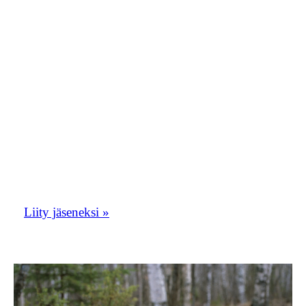
moderaattori1.oriolusposti@gmail.com.
Kirjoita viestiin nimesi ja teksti ”haluan
liittyä Orioluspostiin”. Toivomme, että
Orioluspostista tulisi vilkas
keskustelupalsta. Oriolusposti toimii myös
yhdistyksen tiedotuskanavana.
Liity tästä Etelä-Savon lintuharrastajien
porukkaan!
Liity jäseneksi »