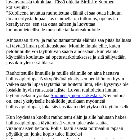
luvanvaraista toimintaa. Tässä ohjeita BirdLife Suomen
kotisivuilta:
"Kuolleena tavattua rauhoitettua eläintä ei saa ottaa haltuun
ilman erityistä lupaa. Jos eläimellä on tutkimus, opetus tai
keräilyarvoa, sen saa ottaa talteen ja luovuttaa
luonnontieteelliselle museolle tai korkeakoululle.
Ainoastaan riista- ja rauhoittamattomia eläimiä saa pitää hallussa
tai täyttää ilman poikkeuslupaa. Monille lintulajeille, kuten
petolinnuille voi täyttöluvan saada ainoastaan, kun eläintä
käytetään koulutus- tai opetustarkoituksessa ja sitä säilytetään
jossakin yleisessä tilassa.
Rauhoitetuille linnuille ja muille eläimille on aina haettava
hallussapitolupa. Nykypäivänä yksityisen henkilön on hyvin
vaikea saada lupaa täytättää rauhoitettu lintu, ellei kysymys ole
jostakin hyvin runsaasta lajista. Luvan rauhoitetun linnun
täyttämiseksi myöntää
Suomen ympäristökeskus.
Käytäntönä
on, ettei yksityiselle henkilölle juurikaan myönnetä
hallussapitolupaa, joka siis tarvitaan edellytyksenä täyttämiselle.
Kun löydetään kuollut rauhoitettu eläin ja sille halutaan hakea
hallussapitolupaa täyttämistä varten tulee asia saattaa
viranomaisten tietoon. Poliisi laatii asiasta normaaliin tapaan
pöytäkirjan, jonka kopio tulee liitteeksi