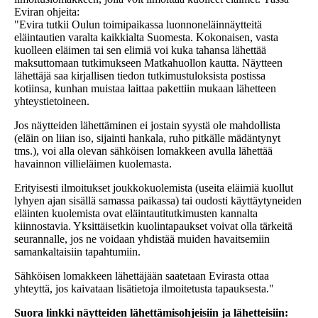
Eviran ohjeita:
"Evira tutkii Oulun toimipaikassa luonnoneläinnäytteitä
eläintautien varalta kaikkialta Suomesta. Kokonaisen, vasta
kuolleen eläimen tai sen elimiä voi kuka tahansa lähettää
maksuttomaan tutkimukseen Matkahuollon kautta. Näytteen
lähettäjä saa kirjallisen tiedon tutkimustuloksista postissa
kotiinsa, kunhan muistaa laittaa pakettiin mukaan lähetteen
yhteystietoineen.
Jos näytteiden lähettäminen ei jostain syystä ole mahdollista
(eläin on liian iso, sijainti hankala, ruho pitkälle mädäntynyt
tms.), voi alla olevan sähköisen lomakkeen avulla lähettää
havainnon villieläimen kuolemasta.
Erityisesti ilmoitukset joukkokuolemista (useita eläimiä kuollut
lyhyen ajan sisällä samassa paikassa) tai oudosti käyttäytyneiden
eläinten kuolemista ovat eläintautitutkimusten kannalta
kiinnostavia. Yksittäisetkin kuolintapaukset voivat olla tärkeitä
seurannalle, jos ne voidaan yhdistää muiden havaitsemiin
samankaltaisiin tapahtumiin.
Sähköisen lomakkeen lähettäjään saatetaan Evirasta ottaa
yhteyttä, jos kaivataan lisätietoja ilmoitetusta tapauksesta."
Suora linkki näytteiden lähettämisohjeisiin ja lähetteisiin: