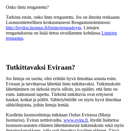
Onko lintu rengastettu?
Tarkista ensin, onko lintu rengastettu. Jos on ilmoita renkaasta
Luonnontieteellisen keskusmuseon Rengastustoimistoon:
http://loydos.luomus.fi/forms/rengasloyto
. Lintujen
rengastuksesta on lisää tietoa sivuillamme kohdassa
Lintujen
rengastus
.
Tutkittavaksi Eviraan?
Jos lintuja on useita, olisi erittäin hyvä ilmoittaa asiasta esim.
Eviraan ja tarvittaessa lähettää lintu tutkittavaksi. Tutkimuksiin
lähettäminen on tärkeää myös silloin, jos epäilet, että lintu on
esim. laittomasti tapettu. Tärkeitä tutkittavia ovat erityisesti
haukat, kotkat ja pöllöt. Sähköyhtiöille on myös hyvä ilmoittaa
sähkölinjoista, joihin lintuja lentää.
Kuolleita luonnonlintuja tutkitaan Oulun Evirassa (Marja
Isomursu). Eviran nettisivuilta,
www.evira.fi
, löydät lisätietoa
luonnonvaraisten eläinten lähettämisestä tutkimuksiin sekä myös
ilmoituslomakkeen, jolla voit ilmoittaa kuolleet eläimet. Tässä