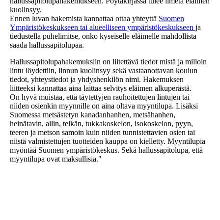
hallussapitolupahakemukseen. Pöytäkirjassa tulee ilmetä eläimen
kuolinsyy.
Ennen luvan hakemista kannattaa ottaa yhteyttä
Suomen
Ympäristökeskukseen tai alueelliseen ympäristökeskukseen
ja
tiedustella puhelimitse, onko kyseiselle eläimelle mahdollista
saada hallussapitolupaa.
Hallussapitolupahakemuksiin on liitettävä tiedot mistä ja milloin
lintu löydettiin, linnun kuolinsyy sekä vastaanottavan koulun
tiedot, yhteystiedot ja yhdyshenkilön nimi. Hakemuksen
liitteeksi kannattaa aina laittaa selvitys eläimen alkuperästä.
On hyvä muistaa, että täytettyjen rauhoitettujen lintujen tai
niiden osienkin myynnille on aina oltava myyntilupa. Lisäksi
Suomessa metsästetyn kanadanhanhen, metsähanhen,
heinätavin, allin, telkän, tukkakoskelon, isokoskelon, pyyn,
teeren ja metson samoin kuin niiden tunnistettavien osien tai
niistä valmistettujen tuotteiden kauppa on kielletty. Myyntilupia
myöntää Suomen ympäristökeskus. Sekä hallussapitolupa, että
myyntilupa ovat maksullisia."