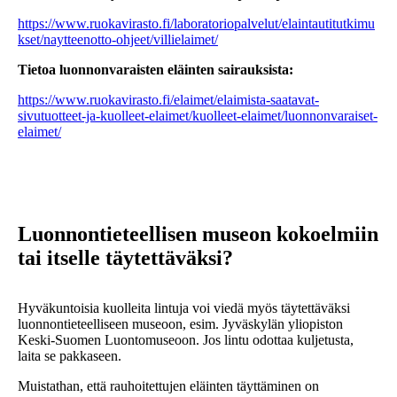
https://www.ruokavirasto.fi/laboratoriopalvelut/elaintautitutkimu
kset/naytteenotto-ohjeet/villielaimet/
Tietoa luonnonvaraisten eläinten sairauksista:
https://www.ruokavirasto.fi/elaimet/elaimista-saatavat-
sivutuotteet-ja-kuolleet-elaimet/kuolleet-elaimet/luonnonvaraiset-
elaimet/
Luonnontieteellisen museon kokoelmiin
tai itselle täytettäväksi?
Hyväkuntoisia kuolleita lintuja voi viedä myös täytettäväksi
luonnontieteelliseen museoon, esim. Jyväskylän yliopiston
Keski-Suomen Luontomuseoon. Jos lintu odottaa kuljetusta,
laita se pakkaseen.
Muistathan, että rauhoitettujen eläinten täyttäminen on