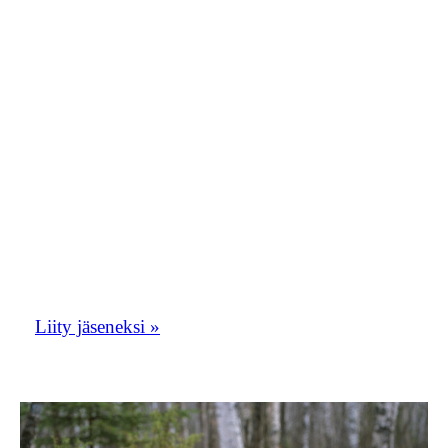
moderaattori1.oriolusposti@gmail.com.
Kirjoita viestiin nimesi ja teksti ”haluan
liittyä Orioluspostiin”. Toivomme, että
Orioluspostista tulisi vilkas
keskustelupalsta. Oriolusposti toimii myös
yhdistyksen tiedotuskanavana.
Liity tästä Etelä-Savon lintuharrastajien
porukkaan!
Liity jäseneksi »