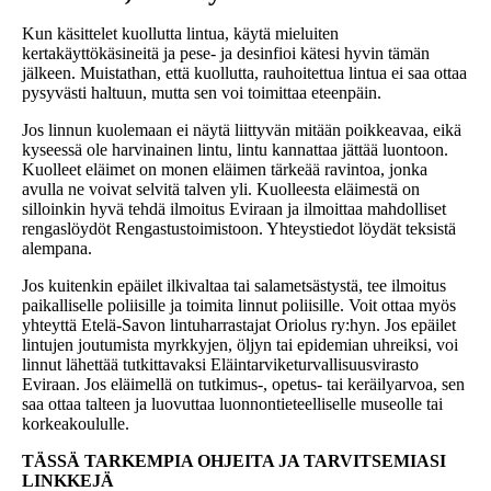
Kun käsittelet kuollutta lintua, käytä mieluiten
kertakäyttökäsineitä ja pese- ja desinfioi kätesi hyvin tämän
jälkeen. Muistathan, että kuollutta, rauhoitettua lintua ei saa ottaa
pysyvästi haltuun, mutta sen voi toimittaa eteenpäin.
Jos linnun kuolemaan ei näytä liittyvän mitään poikkeavaa, eikä
kyseessä ole harvinainen lintu, lintu kannattaa jättää luontoon.
Kuolleet eläimet on monen eläimen tärkeää ravintoa, jonka
avulla ne voivat selvitä talven yli. Kuolleesta eläimestä on
silloinkin hyvä tehdä ilmoitus Eviraan ja ilmoittaa mahdolliset
rengaslöydöt Rengastustoimistoon. Yhteystiedot löydät teksistä
alempana.
Jos kuitenkin epäilet ilkivaltaa tai salametsästystä, tee ilmoitus
paikalliselle poliisille ja toimita linnut poliisille. Voit ottaa myös
yhteyttä Etelä-Savon lintuharrastajat Oriolus ry:hyn. Jos epäilet
lintujen joutumista myrkkyjen, öljyn tai epidemian uhreiksi, voi
linnut lähettää tutkittavaksi Eläintarviketurvallisuusvirasto
Eviraan. Jos eläimellä on tutkimus-, opetus- tai keräilyarvoa, sen
saa ottaa talteen ja luovuttaa luonnontieteelliselle museolle tai
korkeakoululle.
TÄSSÄ TARKEMPIA OHJEITA JA TARVITSEMIASI
LINKKEJÄ