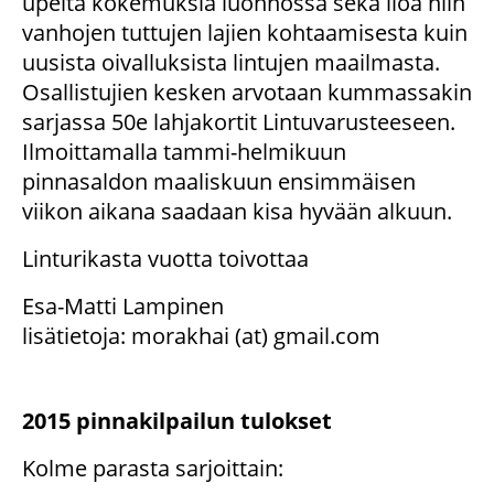
upeita kokemuksia luonnossa sekä iloa niin
vanhojen tuttujen lajien kohtaamisesta kuin
uusista oivalluksista lintujen maailmasta.
Osallistujien kesken arvotaan kummassakin
sarjassa 50e lahjakortit Lintuvarusteeseen.
Ilmoittamalla tammi-helmikuun
pinnasaldon maaliskuun ensimmäisen
viikon aikana saadaan kisa hyvään alkuun.
Linturikasta vuotta toivottaa
Esa-Matti Lampinen
lisätietoja: morakhai (at) gmail.com
2015 pinnakilpailun tulokset
Kolme parasta sarjoittain: