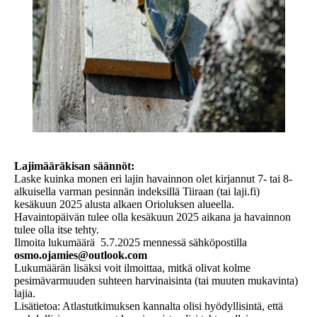
Lajimääräkisan säännöt:
Laske kuinka monen eri lajin havainnon olet kirjannut 7- tai 8-
alkuisella varman pesinnän indeksillä Tiiraan (tai laji.fi)
kesäkuun 2025 alusta alkaen Orioluksen alueella.
Havaintopäivän tulee olla kesäkuun 2025 aikana ja havainnon
tulee olla itse tehty.
Ilmoita lukumäärä 5.7.2025 mennessä sähköpostilla
osmo.ojamies@outlook.com
Lukumäärän lisäksi voit ilmoittaa, mitkä olivat kolme
pesimävarmuuden suhteen harvinaisinta (tai muuten mukavinta)
lajia.
Lisätietoa: Atlastutkimuksen kannalta olisi hyödyllisintä, että