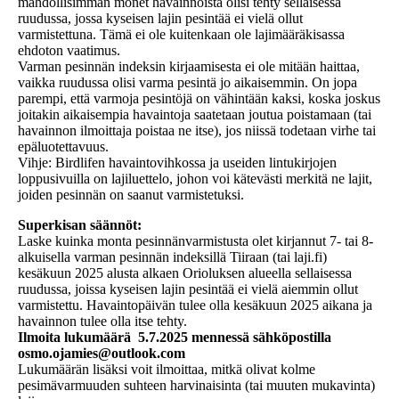
mahdollisimman monet havainnoista olisi tehty sellaisessa
ruudussa, jossa kyseisen lajin pesintää ei vielä ollut
varmistettuna. Tämä ei ole kuitenkaan ole lajimääräkisassa
ehdoton vaatimus.
Varman pesinnän indeksin kirjaamisesta ei ole mitään haittaa,
vaikka ruudussa olisi varma pesintä jo aikaisemmin. On jopa
parempi, että varmoja pesintöjä on vähintään kaksi, koska joskus
joitakin aikaisempia havaintoja saatetaan joutua poistamaan (tai
havainnon ilmoittaja poistaa ne itse), jos niissä todetaan virhe tai
epäluotettavuus.
Vihje: Birdlifen havaintovihkossa ja useiden lintukirjojen
loppusivuilla on lajiluettelo, johon voi kätevästi merkitä ne lajit,
joiden pesinnän on saanut varmistetuksi.
Superkisan säännöt:
Laske kuinka monta pesinnänvarmistusta olet kirjannut 7- tai 8-
alkuisella varman pesinnän indeksillä Tiiraan (tai laji.fi)
kesäkuun 2025 alusta alkaen Orioluksen alueella sellaisessa
ruudussa, joissa kyseisen lajin pesintää ei vielä aiemmin ollut
varmistettu. Havaintopäivän tulee olla kesäkuun 2025 aikana ja
havainnon tulee olla itse tehty.
Ilmoita lukumäärä 5.7.2025 mennessä sähköpostilla
osmo.ojamies@outlook.com
Lukumäärän lisäksi voit ilmoittaa, mitkä olivat kolme
pesimävarmuuden suhteen harvinaisinta (tai muuten mukavinta)