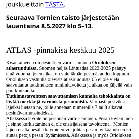
joukkueittain
TÄSTÄ
.
Seuraava Tornien taisto järjestetään
lauantaina 8.5.2027 klo 5–13.
ATLAS -pinnakisa kesäkuu 2025
Kisan aiheena on pesintöjen varmistaminen
Orioluksen
atlasruuduissa.
Suomen neljäs Lintuatlas 2022-2025 päättyy
tänä vuonna, joten aikaa on vain tämän pesimäkauden loppuun.
Orioluksen vastuulla olevista atlasruuduista 65 ei ole vielä
saavuttanut tutkimuksen minimitavoitetta ja aikaa on jäljellä vain
pari kuukautta.
Tutkimustavoitteen saavuttamisen kannalta tehokkainta on
löytää merkkejä varmoista pesinnöistä.
Varmasti pesiviksi
lajeiksi luetaan ne, joille annetaan numeroilla 7 tai 8 alkavat
pesimävarmuusindeksit.
Atlaksessa tavoite on pesinnän varmistaminen. Pesän löytäminen
ja sinne kurkistaminen ei ole ensisijaisena tavoitteena. Monien
lajien osalta pesällä käyminen voi johtaa pesän hylkäämiseen tai
auttaa petoja pesän löytämisessä. Atlaksessa ja myös Orioluksen