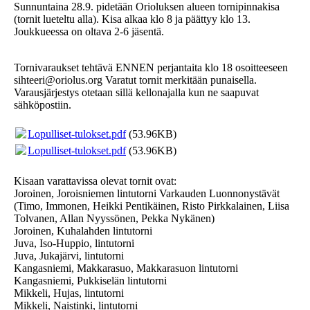
Sunnuntaina 28.9. pidetään Orioluksen alueen tornipinnakisa
(tornit lueteltu alla). Kisa alkaa klo 8 ja päättyy klo 13.
Joukkueessa on oltava 2-6 jäsentä.
Tornivaraukset tehtävä ENNEN perjantaita klo 18 osoitteeseen
sihteeri@oriolus.org Varatut tornit merkitään punaisella.
Varausjärjestys otetaan sillä kellonajalla kun ne saapuvat
sähköpostiin.
Lopulliset-tulokset.pdf
(53.96KB)
Lopulliset-tulokset.pdf
(53.96KB)
Kisaan varattavissa olevat tornit ovat:
Joroinen, Joroisniemen lintutorni Varkauden Luonnonystävät
(Timo, Immonen, Heikki Pentikäinen, Risto Pirkkalainen, Liisa
Tolvanen, Allan Nyyssönen, Pekka Nykänen)
Joroinen, Kuhalahden lintutorni
Juva, Iso-Huppio, lintutorni
Juva, Jukajärvi, lintutorni
Kangasniemi, Makkarasuo, Makkarasuon lintutorni
Kangasniemi, Pukkiselän lintutorni
Mikkeli, Hujas, lintutorni
Mikkeli, Naistinki, lintutorni