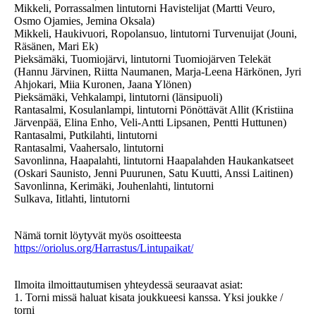
Mikkeli, Porrassalmen lintutorni Havistelijat (Martti Veuro,
Osmo Ojamies, Jemina Oksala)
Mikkeli, Haukivuori, Ropolansuo, lintutorni Turvenuijat (Jouni,
Räsänen, Mari Ek)
Pieksämäki, Tuomiojärvi, lintutorni Tuomiojärven Telekät
(Hannu Järvinen, Riitta Naumanen, Marja-Leena Härkönen, Jyri
Ahjokari, Miia Kuronen, Jaana Ylönen)
Pieksämäki, Vehkalampi, lintutorni (länsipuoli)
Rantasalmi, Kosulanlampi, lintutorni Pönöttävät Allit (Kristiina
Järvenpää, Elina Enho, Veli-Antti Lipsanen, Pentti Huttunen)
Rantasalmi, Putkilahti, lintutorni
Rantasalmi, Vaahersalo, lintutorni
Savonlinna, Haapalahti, lintutorni Haapalahden Haukankatseet
(Oskari Saunisto, Jenni Puurunen, Satu Kuutti, Anssi Laitinen)
Savonlinna, Kerimäki, Jouhenlahti, lintutorni
Sulkava, Iitlahti, lintutorni
Nämä tornit löytyvät myös osoitteesta
https://oriolus.org/Harrastus/Lintupaikat/
Ilmoita ilmoittautumisen yhteydessä seuraavat asiat:
1. Torni missä haluat kisata joukkueesi kanssa. Yksi joukke /
torni