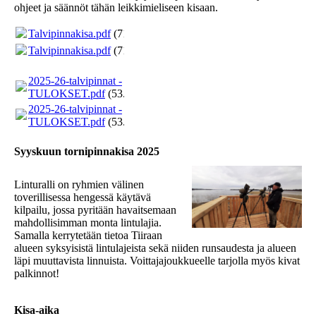
ohjeet ja säännöt tähän leikkimieliseen kisaan.
Talvipinnakisa.pdf
(71.01KB)
Talvipinnakisa.pdf
(71.01KB)
2025-26-talvipinnat -
TULOKSET.pdf
(53.52KB)
2025-26-talvipinnat -
TULOKSET.pdf
(53.52KB)
Syyskuun tornipinnakisa 2025
Linturalli on ryhmien välinen
toverillisessa hengessä käytävä
kilpailu, jossa pyritään havaitsemaan
mahdollisimman monta lintulajia.
Samalla kerrytetään tietoa Tiiraan
alueen syksyisistä lintulajeista sekä niiden runsaudesta ja alueen
läpi muuttavista linnuista. Voittajajoukkueelle tarjolla myös kivat
palkinnot!
Kisa-aika