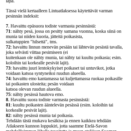
lajia.
Tässä vielä kertaalleen Lintuatlaksessa käytettävät varman
pesinnän indeksit:
7
. Havaittu epäsuora todiste varmasta pesinnästä:
71
: nähty pesä, jossa on pesitty samana vuonna, koska siinä on
munia tai niiden kuoria, jätteitä poikasista,
sulkatuppien "hilsettä", tms.
72
: havaittu linnun menevän pesään tai lähtevän pesästä tavalla,
joka selvästi viittaa pesimiseen (ei
kuitenkaan ole nähty munia, tai nähty tai kuultu poikasia; esim.
koloihin tai korkealle pesivät lajit).
73
: havaittu juuri lentokykyiset poikaset tai untuvikot, jotka
voidaan katsoa syntyneiksi ruudun alueella.
74
: havaittu emo kantamassa tai kuljettamassa ruokaa poikasille
tai poikasten ulosteita; pesän voidaan
katsoa olevan ruudun alueella.
75
: nähty pesässä hautova emo.
8
. Havaittu suora todiste varmasta pesinnästä:
81
: kuultu poikasten ääntelevän pesässä (esim. koloihin tai
korkealle pesivät lajit).
82
: nähty pesässä munia tai poikasia.
Tehdään tästä mukava kesäkisa ja ennen kaikkea tehdään
Atlakseen kunnon loppukiri, jotta saamme Etelä-Savon