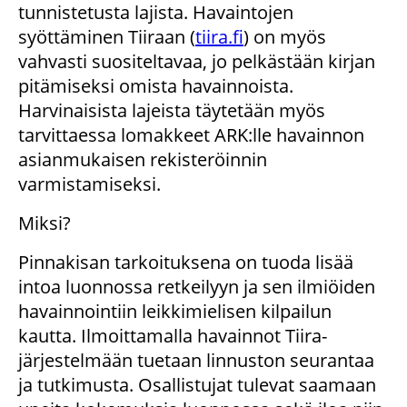
tunnistetusta lajista. Havaintojen
syöttäminen Tiiraan (
tiira.fi
) on myös
vahvasti suositeltavaa, jo pelkästään kirjan
pitämiseksi omista havainnoista.
Harvinaisista lajeista täytetään myös
tarvittaessa lomakkeet ARK:lle havainnon
asianmukaisen rekisteröinnin
varmistamiseksi.
Miksi?
Pinnakisan tarkoituksena on tuoda lisää
intoa luonnossa retkeilyyn ja sen ilmiöiden
havainnointiin leikkimielisen kilpailun
kautta. Ilmoittamalla havainnot Tiira-
järjestelmään tuetaan linnuston seurantaa
ja tutkimusta. Osallistujat tulevat saamaan