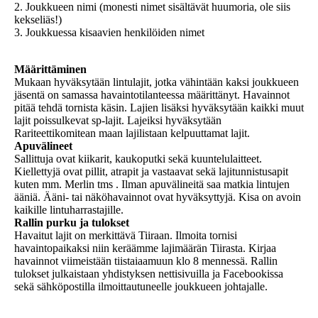
2. Joukkueen nimi (monesti nimet sisältävät huumoria, ole siis
kekseliäs!)
3. Joukkuessa kisaavien henkilöiden nimet
Määrittäminen
Mukaan hyväksytään lintulajit, jotka vähintään kaksi joukkueen
jäsentä on samassa havaintotilanteessa määrittänyt. Havainnot
pitää tehdä tornista käsin. Lajien lisäksi hyväksytään kaikki muut
lajit poissulkevat sp-lajit. Lajeiksi hyväksytään
Rariteettikomitean maan lajilistaan kelpuuttamat lajit.
Apuvälineet
Sallittuja ovat kiikarit, kaukoputki sekä kuuntelulaitteet.
Kiellettyjä ovat pillit, atrapit ja vastaavat sekä lajitunnistusapit
kuten mm. Merlin tms . Ilman apuvälineitä saa matkia lintujen
ääniä. Ääni- tai näköhavainnot ovat hyväksyttyjä. Kisa on avoin
kaikille lintuharrastajille.
Rallin purku ja tulokset
Havaitut lajit on merkittävä Tiiraan. Ilmoita tornisi
havaintopaikaksi niin keräämme lajimäärän Tiirasta. Kirjaa
havainnot viimeistään tiistaiaamuun klo 8 mennessä. Rallin
tulokset julkaistaan yhdistyksen nettisivuilla ja Facebookissa
sekä sähköpostilla ilmoittautuneelle joukkueen johtajalle.