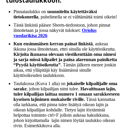
tulostaulukkoon:
Pinnataulukko on
suunniteltu käytettäväksi
tietokoneella
, puhelimella se ei välttämättä toimi oikein!
Tästä linkistä pääsee Sheets-tiedostoon, johon pinnat
ilmoitetaan ja jossa näkyvät tulokset:
Oriolus
vuodarikisa 2026
Kun ensimmäisen kerran painat linkistä
, aukeaa
ikkuna jossa ilmoitetaan, ettei sinulla ole käyttöoikeutta.
Kirjoita ikunassa olevaan viestikenttään oma nimesi
ja sarja missä kilpailet ja paina alareunan painiketta
“Pyydä käyttöoikeutta”
. Tämän jälkeen menee jonkin
aikaa, että ylläpitäjä käy lisäämässä sinulle
käyttöoikeuden taulukkoon.
Taulukossa (Kuva 1 alla) on
jokaiselle kilpailijalle oma
sarake
, johon kilpailijan nimi tulee.
Havaittuaan lajin,
tulee kilpailijan laittaa numero 1 omaan sarakkeeseen
kyseisen lajinimen mukaiselle riville.
Tässä kannattaa
olla tarkkana, että pinna tulee lisättyä oikean lajin ja
oikean kilpailijan kohdalle. Tietyn lajin löytämistä
helpottaa toiminto ctrl+F jolloin aukeaa hakuikkuna,
johon kirjoittamalla lajin nimen löytää taulukko oikean
rivin. Esimerkkikuva alla.