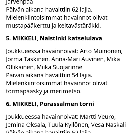
Järvenpää
Päivän aikana havaittiin 62 lajia.
Mielenkiintoisimmat havainnot olivat
mustapääkerttu ja keltavästäräkki.
5. MIKKELI, Naistinki katselulava
Joukkueessa havainnoivat: Arto Muinonen,
Jorma Taskinen, Anna-Mari Auvinen, Mika
Ollikainen, Miika Suojarinne
Päivän aikana havaittiin 54 lajia.
Mielenkiintoisimmat havainnot olivat
törmäpääsky ja merimetso.
6. MIKKELI, Porassalmen torni
Joukkueessa havainnoivat: Martti Veuro,
Jemina Oksala, Tuula Kyllönen, Vesa Naskali
Päivän aikana havaittiin 52 lajia.