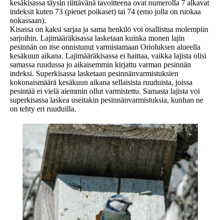
kesäkisassa täysin riittävänä tavoitteena ovat numerolla 7 alkavat
indeksit kuten 73 (pienet poikaset) tai 74 (emo jolla on ruokaa
nokassaan).
Kisassa on kaksi sarjaa ja sama henkilö voi osallistua molempiin
sarjoihin. Lajimääräkisassa lasketaan kuinka monen lajin
pesinnän on itse onnistunut varmistamaan Orioluksen alueella
kesäkuun aikana. Lajimääräkisassa ei haittaa, vaikka lajista olisi
samassa ruudussa jo aikaisemmin kirjattu varman pesinnän
indeksi. Superkisassa lasketaan pesinnänvarmistuksien
kokonaismäärä kesäkuun aikana sellaisista ruuduista, joissa
pesintää ei vielä aiemmin ollut varmistettu. Samasta lajista voi
superkisassa laskea useitakin pesinnänvarmistuksia, kunhan ne
on tehty eri ruuduilla.