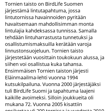
Tornien taisto on BirdLife Suomen
järjestämä lintutapahtuma, jossa
lintutornissa havainnoiden pyritään
havaitsemaan mahdollisimman monta
lintulajia kahdeksassa tunnissa. Samalla
tehdään lintuharrastusta tunnetuksi ja
osallistumismaksuilla kerätään varoja
linnustonsuojeluun. Tornien taisto
järjestetään vuosittain toukokuun alussa, ja
siihen voi osallistua kuka tahansa.
Ensimmäisen Tornien taiston järjesti
Eläinmaailma-lehti vuonna 1994
kutsukilpailuna. Vuonna 2000 järjestäjäksi
tuli BirdLife Suomi ja tapahtuma laajeni
kaikille avoimeksi. Silloin joukkueita oli
mukana 72. Vuonna 2005 kisattiin
ensikertaa yli 200 tornissa ja vuodesta 2010