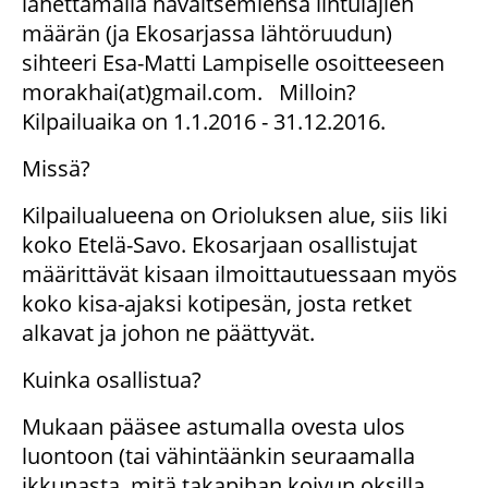
lähettämällä havaitsemiensa lintulajien
määrän (ja Ekosarjassa lähtöruudun)
sihteeri Esa-Matti Lampiselle osoitteeseen
morakhai(at)gmail.com. Milloin?
Kilpailuaika on 1.1.2016 - 31.12.2016.
Missä?
Kilpailualueena on Orioluksen alue, siis liki
koko Etelä-Savo. Ekosarjaan osallistujat
määrittävät kisaan ilmoittautuessaan myös
koko kisa-ajaksi kotipesän, josta retket
alkavat ja johon ne päättyvät.
Kuinka osallistua?
Mukaan pääsee astumalla ovesta ulos
luontoon (tai vähintäänkin seuraamalla
ikkunasta, mitä takapihan koivun oksilla