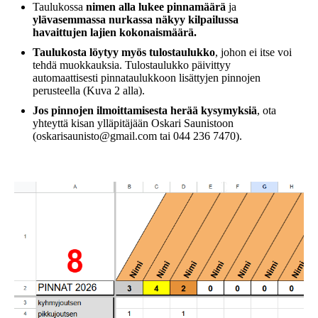
Taulukossa
nimen alla lukee pinnamäärä
ja
ylävasemmassa nurkassa näkyy kilpailussa
havaittujen lajien kokonaismäärä.
Taulukosta löytyy myös tulostaulukko
, johon ei itse voi
tehdä muokkauksia. Tulostaulukko päivittyy
automaattisesti pinnataulukkoon lisättyjen pinnojen
perusteella (Kuva 2 alla).
Jos pinnojen ilmoittamisesta herää kysymyksiä
, ota
yhteyttä kisan ylläpitäjään Oskari Saunistoon
(oskarisaunisto@gmail.com tai 044 236 7470).