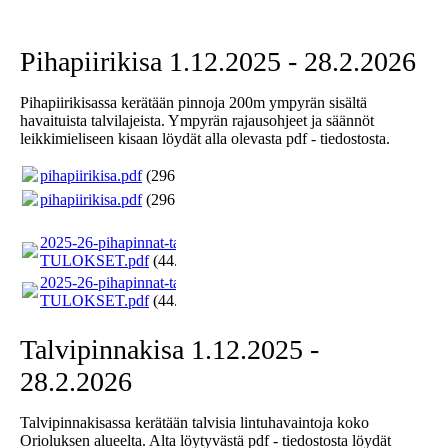
Pihapiirikisa 1.12.2025 - 28.2.2026
Pihapiirikisassa kerätään pinnoja 200m ympyrän sisältä
havaituista talvilajeista. Ympyrän rajausohjeet ja säännöt
leikkimieliseen kisaan löydät alla olevasta pdf - tiedostosta.
pihapiirikisa.pdf
(296.29KB)
pihapiirikisa.pdf
(296.29KB)
2025-26-pihapinnat-talvi-
TULOKSET.pdf
(44.95KB)
2025-26-pihapinnat-talvi-
TULOKSET.pdf
(44.95KB)
Talvipinnakisa 1.12.2025 -
28.2.2026
Talvipinnakisassa kerätään talvisia lintuhavaintoja koko
Orioluksen alueelta. Alta löytyvästä pdf - tiedostosta löydät