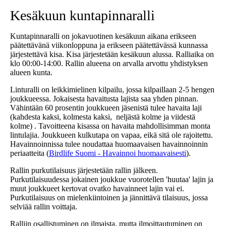
Kesäkuun kuntapinnaralli
Kuntapinnaralli on jokavuotinen kesäkuun aikana erikseen
päätettävänä viikonloppuna ja erikseen päätettävässä kunnassa
järjestettävä kisa. Kisa järjestetään kesäkuun alussa. Ralliaika on
klo 00:00-14:00. Rallin alueena on arvalla arvottu yhdistyksen
alueen kunta.
Linturalli on leikkimielinen kilpailu, jossa kilpaillaan 2-5 hengen
joukkueessa. Jokaisesta havaitusta lajista saa yhden pinnan.
Vähintään 60 prosentin joukkueen jäsenistä tulee havaita laji
(kahdesta kaksi, kolmesta kaksi, neljästä kolme ja viidestä
kolme) . Tavoitteena kisassa on havaita mahdollisimman monta
lintulajia. Joukkueen kulkutapa on vapaa, eikä sitä ole rajoitettu.
Havainnoinnissa tulee noudattaa huomaavaisen havainnoinnin
periaatteita (
Birdlife Suomi - Havainnoi huomaavaisesti
).
Rallin purkutilaisuus järjestetään rallin jälkeen.
Purkutilaisuudessa jokainen joukkue vuorotellen 'huutaa' lajin ja
muut joukkueet kertovat ovatko havainneet lajin vai ei.
Purkutilaisuus on mielenkiintoinen ja jännittävä tilaisuus, jossa
selviää rallin voittaja.
Ralliin osallistuminen on ilmaista, mutta ilmoittautuminen on