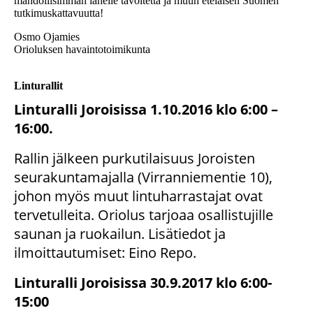
mahdollisimman lähelle tavoitetta ja muun eteläisen Suomen
tutkimuskattavuutta!
Osmo Ojamies
Orioluksen havaintotoimikunta
Linturallit
Linturalli Joroisissa 1.10.2016 klo 6:00 –
16:00.
Rallin jälkeen purkutilaisuus Joroisten
seurakuntamajalla (Virranniementie 10),
johon myös muut lintuharrastajat ovat
tervetulleita. Oriolus tarjoaa osallistujille
saunan ja ruokailun. Lisätiedot ja
ilmoittautumiset: Eino Repo.
Linturalli Joroisissa 30.9.2017 klo 6:00-
15:00