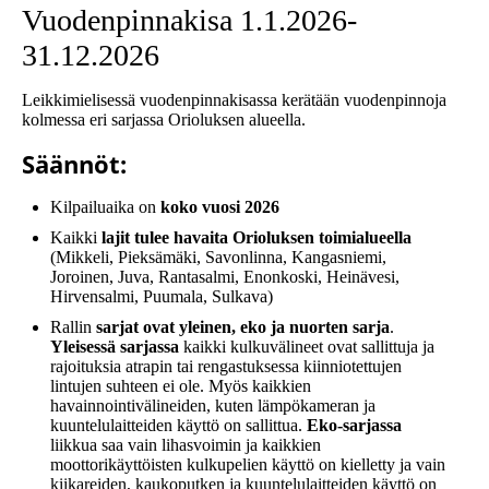
Vuodenpinnakisa 1.1.2026-
31.12.2026
Leikkimielisessä vuodenpinnakisassa kerätään vuodenpinnoja
kolmessa eri sarjassa Orioluksen alueella.
Säännöt:
Kilpailuaika on
koko vuosi 2026
Kaikki
lajit tulee havaita Orioluksen toimialueella
(Mikkeli, Pieksämäki, Savonlinna, Kangasniemi,
Joroinen, Juva, Rantasalmi, Enonkoski, Heinävesi,
Hirvensalmi, Puumala, Sulkava)
Rallin
sarjat ovat yleinen, eko ja nuorten sarja
.
Yleisessä sarjassa
kaikki kulkuvälineet ovat sallittuja ja
rajoituksia atrapin tai rengastuksessa kiinniotettujen
lintujen suhteen ei ole. Myös kaikkien
havainnointivälineiden, kuten lämpökameran ja
kuuntelulaitteiden käyttö on sallittua.
Eko-sarjassa
liikkua saa vain lihasvoimin ja kaikkien
moottorikäyttöisten kulkupelien käyttö on kielletty ja vain
kiikareiden, kaukoputken ja kuuntelulaitteiden käyttö on