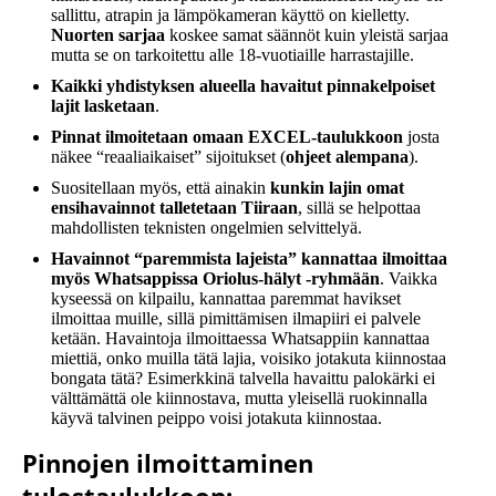
sallittu, atrapin ja lämpökameran käyttö on kielletty.
Nuorten sarjaa
koskee samat säännöt kuin yleistä sarjaa
mutta se on tarkoitettu alle 18-vuotiaille harrastajille.
Kaikki yhdistyksen alueella havaitut pinnakelpoiset
lajit lasketaan
.
Pinnat ilmoitetaan omaan EXCEL-taulukkoon
josta
näkee “reaaliaikaiset” sijoitukset (
ohjeet alempana
).
Suositellaan myös, että ainakin
kunkin lajin omat
ensihavainnot talletetaan Tiiraan
, sillä se helpottaa
mahdollisten teknisten ongelmien selvittelyä.
Havainnot “paremmista lajeista” kannattaa ilmoittaa
myös Whatsappissa Oriolus-hälyt -ryhmään
. Vaikka
kyseessä on kilpailu, kannattaa paremmat havikset
ilmoittaa muille, sillä pimittämisen ilmapiiri ei palvele
ketään. Havaintoja ilmoittaessa Whatsappiin kannattaa
miettiä, onko muilla tätä lajia, voisiko jotakuta kiinnostaa
bongata tätä? Esimerkkinä talvella havaittu palokärki ei
välttämättä ole kiinnostava, mutta yleisellä ruokinnalla
käyvä talvinen peippo voisi jotakuta kiinnostaa.
Pinnojen ilmoittaminen