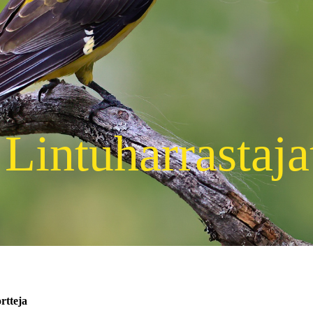
Lintuharrastaja
ortteja