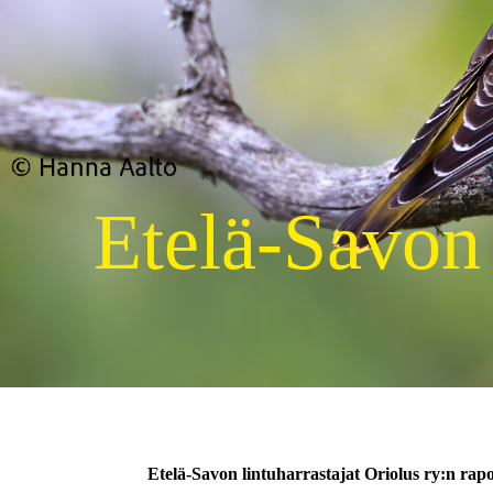
Etelä-Savon
Etelä-Savon lintuharrastajat Oriolus ry:n rap