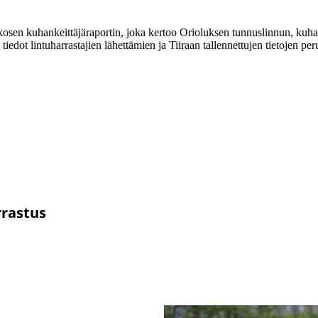
en kuhankeittäjäraportin, joka kertoo Orioluksen tunnuslinnun, kuhanke
dot lintuharrastajien lähettämien ja Tiiraan tallennettujen tietojen peru
rrastus
O
een lintuaiheiseen keskusteluun
t liittyä ryhmään, lähetä
tekstiviesti
Hälyt-ryhmä on tarkoitettu erity
63 tai sähköposti
muille orioluslaisille. Siihen 
mail.com.
elin
ti