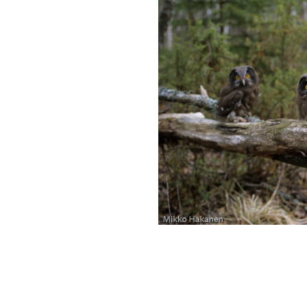
stilista. Mikäli et ole
t sinne lähettämällä
lle osoitteeseen
.com. Kirjoita viestiin
rioluspostiin”. Toivomme,
kas keskustelupalsta.
ksen tiedotuskanavana.
arrastajien porukkaan!