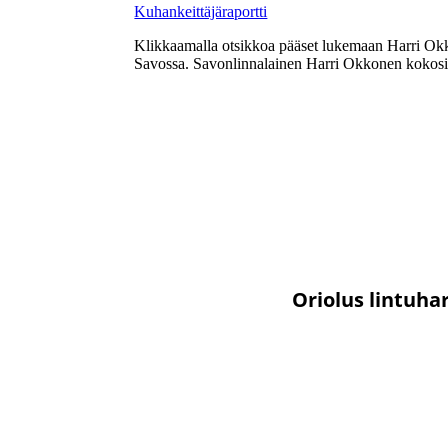
Kuhankeittäjäraportti
Klikkaamalla otsikkoa pääset lukemaan Harri Okkos
Savossa. Savonlinnalainen Harri Okkonen kokosi tie
Oriolus lintuha
Lintuharrastus-ryhmä on tarkoitettu kaikenlais
ja
sinne voi lähettää myös kuvia retkiltä. Jos halua
Maria Tirkkoselle, p. 040 74509
maria.tirkkonen@hot
Orioluspos