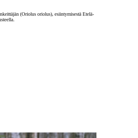
ittäjän (Oriolus oriolus), esiintymisestä Etelä-
steella.
riolus-hälyt
isen mielenkiintoisten havaintojen ilmoittamiseen
voi liittyä lähettämällä sähköpostia osoitteeseen
a.enho@finntrek.com.