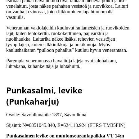
Parhaat paikat havainnoida ovat rantaan menevä polku ja itse
venelaituri, josta näkee parhaiten vesistöä ja ruovikkoa. Laituri
on vanha ja vinossa, joten liikkuminen tapahtuu omalla
vastuulla.
Venerannan vakiolajeihin kuuluvat rantametsien ja ruovikoiden
lajit, kuten lehtokerttu, ruokokerttunen, pajusirkku ja
nuolihaukka. Laiturilta näkee lisäksi rehevien vesistöjen
tyyppilajeja, kuten silkkiuikkuja ja nokikanoja. Myös
kaulushaikaran “pulloon puhallus” kuuluu hyvin venerantaan.
Parempia venerannassa havaittuja lajeja ovat jalohaikara,
luhtakana, kuhankeittäjä ja luhtahuitti.
Punkasalmi, levike
(Punkaharju)
Osoite: Savonlinnantie 1897, Savonlinna
Sijainti: N=6851045.840, E=624118.924 (ETRS-TM35FIN)
Punkasalmen levike on muutonseurantapaikka VT 14:n