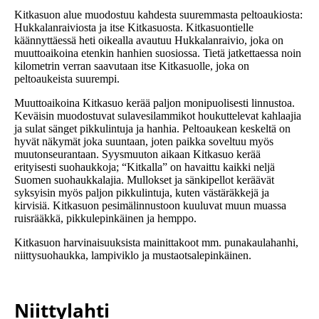
Kitkasuon alue muodostuu kahdesta suuremmasta peltoaukiosta:
Hukkalanraiviosta ja itse Kitkasuosta. Kitkasuontielle
käännyttäessä heti oikealla avautuu Hukkalanraivio, joka on
muuttoaikoina etenkin hanhien suosiossa. Tietä jatkettaessa noin
kilometrin verran saavutaan itse Kitkasuolle, joka on
peltoaukeista suurempi.
Muuttoaikoina Kitkasuo kerää paljon monipuolisesti linnustoa.
Keväisin muodostuvat sulavesilammikot houkuttelevat kahlaajia
ja sulat sänget pikkulintuja ja hanhia. Peltoaukean keskeltä on
hyvät näkymät joka suuntaan, joten paikka soveltuu myös
muutonseurantaan. Syysmuuton aikaan Kitkasuo kerää
erityisesti suohaukkoja; “Kitkalla” on havaittu kaikki neljä
Suomen suohaukkalajia. Mullokset ja sänkipellot keräävät
syksyisin myös paljon pikkulintuja, kuten västäräkkejä ja
kirvisiä. Kitkasuon pesimälinnustoon kuuluvat muun muassa
ruisrääkkä, pikkulepinkäinen ja hemppo.
Kitkasuon harvinaisuuksista mainittakoot mm. punakaulahanhi,
niittysuohaukka, lampiviklo ja mustaotsalepinkäinen.
Niittylahti