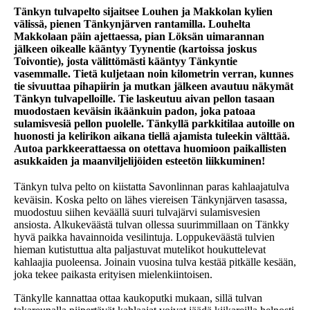
Tänkyn tulvapelto sijaitsee Louhen ja Makkolan kylien
välissä, pienen Tänkynjärven rantamilla. Louhelta
Makkolaan päin ajettaessa, pian Löksän uimarannan
jälkeen oikealle kääntyy Tyynentie (kartoissa joskus
Toivontie), josta välittömästi kääntyy Tänkyntie
vasemmalle. Tietä kuljetaan noin kilometrin verran, kunnes
tie sivuuttaa pihapiirin ja mutkan jälkeen avautuu näkymät
Tänkyn tulvapelloille. Tie laskeutuu aivan pellon tasaan
muodostaen keväisin ikäänkuin padon, joka patoaa
sulamisvesiä pellon puolelle. Tänkyllä parkkitilaa autoille on
huonosti ja kelirikon aikana tiellä ajamista tuleekin välttää.
Autoa parkkeerattaessa on otettava huomioon paikallisten
asukkaiden ja maanviljelijöiden esteetön liikkuminen!
Tänkyn tulva
pelto on kiistatta Savonlinnan paras kahlaajatulva
keväisin. Koska pelto on lähes viereisen Tänkynjärven tasassa,
muodostuu siihen keväällä suuri tulvajärvi sulamisvesien
ansiosta. Alkukeväästä tulvan ollessa suurimmillaan on Tänkky
hyvä paikka havainnoida vesilintuja. Loppukeväästä tulvien
hieman kutistuttua alta paljastuvat mutelikot houkuttelevat
kahlaajia puoleensa. Joinain vuosina tulva kestää pitkälle kesään,
joka tekee paikasta erityisen mielenkiintoisen.
Tänkylle kannattaa ottaa kaukoputki mukaan, sillä tulvan