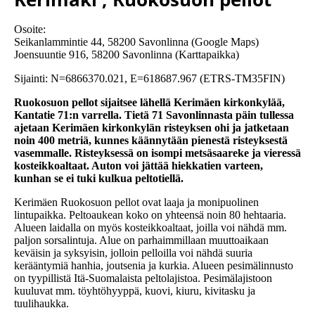
Osoite:
Seikanlammintie 44, 58200 Savonlinna (Google Maps)
Joensuuntie 916, 58200 Savonlinna (Karttapaikka)
Sijainti: N=6866370.021, E=618687.967 (ETRS-TM35FIN)
Ruokosuon pellot sijaitsee lähellä Kerimäen kirkonkylää,
Kantatie 71:n varrella. Tietä 71 Savonlinnasta päin tullessa
ajetaan Kerimäen kirkonkylän risteyksen ohi ja jatketaan
noin 400 metriä, kunnes käännytään pienestä risteyksestä
vasemmalle. Risteyksessä on isompi metsäsaareke ja vieressä
kosteikkoaltaat. Auton voi jättää hiekkatien varteen,
kunhan se ei tuki kulkua peltotiellä.
Kerimäen Ruokosuon pellot ovat laaja ja monipuolinen
lintupaikka. Peltoaukean koko on yhteensä noin 80 hehtaaria.
Alueen laidalla on myös kosteikkoaltaat, joilla voi nähdä mm.
paljon sorsalintuja. Alue on parhaimmillaan muuttoaikaan
keväisin ja syksyisin, jolloin pelloilla voi nähdä suuria
kerääntymiä hanhia, joutsenia ja kurkia. Alueen pesimälinnusto
on tyypillistä Itä-Suomalaista peltolajistoa. Pesimälajistoon
kuuluvat mm. töyhtöhyyppä, kuovi, kiuru, kivitasku ja
tuulihaukka.