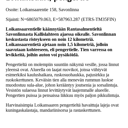
Osoite: Loikansaarentie 158, Savonlinna
Sijainti: N=6865079.063, E=587963.287 (ETRS-TM35FIN)
Loikansaarentielle käännytään Rantasalmentieltä
Savonlinnasta Kallislahteen ajaessa oikealle. Savonlinnan
keskustasta risteykseen on noin 12 kilometriä.
Loikansaarentietä ajetaan noin 1,5 kilometriä, jolloin
saavutaan kohteeseen, eli pengertielle. Tien varressa on
levikkeitä, joihin auton voi pysäköidä.
Pengertieltä on molempiin suuntiin näkymä vesille, jossa linnut
yleensä ovat. Alueella on laajat ruovikot, joissa viihtyvät
esimerkiksi kaulushaikara, ruskosuohaukka, pajusirkku ja
ruokokerttunen. Keväisin tien alla menevän rummun luokse
muodostuu sula-alue, johon kerääntyy joutsenia ja sorsalintuja.
Vesistön sulaessa linnut levittäytyvät laajemmalle alueelle.
Pengertien puissa ja pensaissa liikkuu myös paljon pikkulintuja.
Harvinaisimpia Loikansaaren pengertieltä havaittuja lajeja ovat
kuningaskalastaja, mandariinisorsa ja rastaskerttunen.