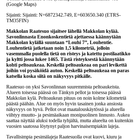
(Google Maps)
Sijainti: Sijainti: N=6872342.749, E=603650.340 (ETRS-
TM35FIN)
Makkolan Raatesuo sijaitsee lähellä Makkolan kylää.
Savonlinnasta Enonkoskentietä ajettaessa käännytään
Makkolan kylällä suuntaan “Louhi 7”, Louhentie.
Louhentietä jatketaan noin 1,5 kilometriä, jolloin
vasemmalla puolella tietä on risteys ja katettu postilaatikko
ja kyltti jossa lukee 1465. Tästä risteyksestä käännytään
kohti peltoaukeaa. Keskellä peltoaukeaa on pari levikettä
joihin voi pysäköidä auton. Keskellä peltoaukeaa on paras
katsella koska siitä on näkyvyys pitkälle.
Raatesuo on yksi Savonlinnan suuremmista peltoaukeista.
Alueen toisessa päässä on Tänkyn pellot ja toisessa päässä
Makkolan kylä. Peltoaukean pituus on noin kolme kilometriä
päästä päähän. Alue on myös hyvin tasainen jonka ansiosta
näkyvyys on hyvä. Pellot ovat maatalouskäytössä ja alueella
viihtyy muutto- ja pesimäaikaan monipuolinen linnusto. Aukea
saattaa näyttää aluksi todella tyhjältä, mutta alueelta on kuitenkin
vuosien saatossa löytynyt paljon harvinaisempiakin lajeja.
Tavallisimpia pesimälajeja Raatesuolla ovat kuovi, kiuru ja