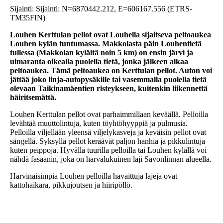
Sijainti: Sijainti: N=6870442.212, E=606167.556 (ETRS-
TM35FIN)
Louhen Kerttulan pellot ovat Louhella sijaitseva peltoaukea
Louhen kylän tuntumassa. Makkolasta päin Louhentietä
tullessa (Makkolan kylältä noin 5 km) on ensin järvi ja
uimaranta oikealla puolella tietä, jonka jälkeen alkaa
peltoaukea. Tämä peltoaukea on Kerttulan pellot. Auton voi
jättää joko linja-autopysäkille tai vasemmalla puolella tietä
olevaan Taikinamäentien risteykseen, kuitenkin liikennettä
häiritsemättä.
Louhen Kerttulan pellot ovat parhaimmillaan keväällä. Pelloilla
levähtää muuttolintuja, kuten töyhtöhyyppiä ja pulmusia.
Pelloilla viljellään yleensä viljelykasveja ja keväisin pellot ovat
sängellä. Syksyllä pellot keräävät paljon hanhia ja pikkulintuja
kuten peippoja. Hyvällä tuurilla pelloilla tai Louhen kylällä voi
nähdä fasaanin, joka on harvalukuinen laji Savonlinnan alueella.
Harvinaisimpia Louhen pelloilla havaittuja lajeja ovat
kattohaikara, pikkujoutsen ja hiiripöllö.