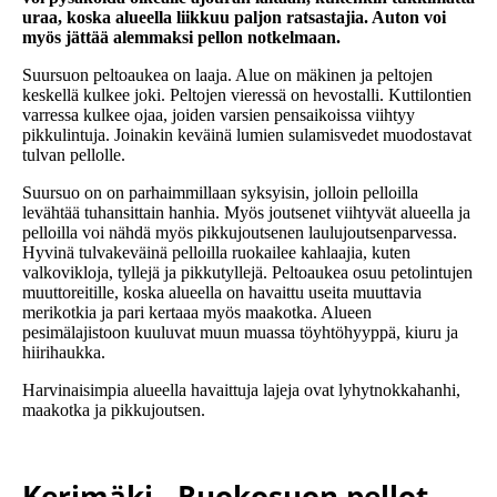
uraa, koska alueella liikkuu paljon ratsastajia. Auton voi
myös jättää alemmaksi pellon notkelmaan.
Suursuon peltoaukea on laaja. Alue on mäkinen ja peltojen
keskellä kulkee joki. Peltojen vieressä on hevostalli. Kuttilontien
varressa kulkee ojaa, joiden varsien pensaikoissa viihtyy
pikkulintuja. Joinakin keväinä lumien sulamisvedet muodostavat
tulvan pellolle.
Suursuo on on parhaimmillaan syksyisin, jolloin pelloilla
levähtää tuhansittain hanhia. Myös joutsenet viihtyvät alueella ja
pelloilla voi nähdä myös pikkujoutsenen laulujoutsenparvessa.
Hyvinä tulvakeväinä pelloilla ruokailee kahlaajia, kuten
valkovikloja, tyllejä ja pikkutyllejä. Peltoaukea osuu petolintujen
muuttoreitille, koska alueella on havaittu useita muuttavia
merikotkia ja pari kertaaa myös maakotka. Alueen
pesimälajistoon kuuluvat muun muassa töyhtöhyyppä, kiuru ja
hiirihaukka.
Harvinaisimpia alueella havaittuja lajeja ovat lyhytnokkahanhi,
maakotka ja pikkujoutsen.
Kerimäki , Ruokosuon pellot