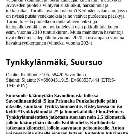
Avoveden puolella viihtyvät silkkiuikut, härkälinnut ja
tukkasotkat. Tornilta avautuu näkymä Kerimäen satamaan, jossa
on rivissä puisia venekatoksia ja ne vetävät puoleensa pääskyjä.
Tornin toisella puolella on ranta-alueen leikki- ja
lentopallokenttiä ja ne houkuttelevat usin pikkulintuja kuten
esim. vuonna 2010 tunturikiurun. Muita mainittavia havaintoja
ovat olleet mustaleppälintu vuonna 2020 ja useampana vuonna
havaittu rytikerttunen (viimeksi vuonna 2024)
Tynkkylänmäki, Suursuo
Osoite: Kuttilontie 105, 58420 Savonlinna
Sijainti: Sijainti: N=6860431.915, E=608537.444 (ETRS-
TM35FIN)
Suursuolle käännytään Savonlinnasta tullessa
Savonlinnantieltä (5 km Prismalta Punkaharjulle päin)
oikealle, suuntaan Tynkkylänmäentie. Risteyksessä on iso
kyltti “Tynkkylänmäki 2” ja huonekaluliike Finn-Pehmex.
Tynkkylänmäentietä jatketaan suoraan noin 2,5 kilometriä,
jolloin käännytään oikealle Kuttilontielle. Kuttilontietä
jatketaan kilometri, jolloin saavutaan peltoaukealle. Auton
voi pysäköidä oikealle ajouran laitaan, kuitenkin tukkimatta