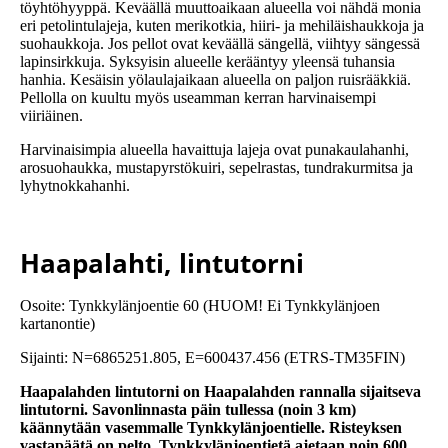
töyhtöhyyppä. Keväällä muuttoaikaan alueella voi nähdä monia
eri petolintulajeja, kuten merikotkia, hiiri- ja mehiläishaukkoja ja
suohaukkoja. Jos pellot ovat keväällä sängellä, viihtyy sängessä
lapinsirkkuja. Syksyisin alueelle kerääntyy yleensä tuhansia
hanhia. Kesäisin yölaulajaikaan alueella on paljon ruisrääkkiä.
Pellolla on kuultu myös useamman kerran harvinaisempi
viiriäinen.
Harvinaisimpia alueella havaittuja lajeja ovat punakaulahanhi,
arosuohaukka, mustapyrstökuiri, sepelrastas, tundrakurmitsa ja
lyhytnokkahanhi.
Haapalahti, lintutorni
Osoite: Tynkkylänjoentie 60 (HUOM! Ei Tynkkylänjoen
kartanontie)
Sijainti: N=6865251.805, E=600437.456 (ETRS-TM35FIN)
Haapalahden lintutorni on Haapalahden rannalla sijaitseva
lintutorni. Savonlinnasta päin tullessa (noin 3 km)
käännytään vasemmalle Tynkkylänjoentielle. Risteyksen
vastapäätä on pelto. Tynkkylänjoentietä ajetaan noin 600