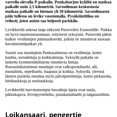
varrella olevalla P-paikalla. Punkaharjun kylältä on matkaa
paikalle noin 2,5 kilometriä. Savonlinnan keskustasta
matkaa paikalle on hieman yli 30 kilometriä. Savonlinnasta
päin tullessa on levike vasemmalla. Pysäköintitilaa on
reilusti, joten auton saa helposti parkkiin.
Levikkeeltä aukeaa laaja näkymä Puruveden Enanselälle. Paikka
on hyvä muutonseurantaan, erityisesti syksyisin. Puruvettä pitkin
kulkee vesilintujen päämuuttoreitti, jolloin ne muuttavat suoraan
havainnointipaikan yli.
Suurin osa muuttajista Punkasalmessa on vesilintuja, kuten
hanhia, sorsalintuja ja kuikkalintuja. Syksyllä paikalta on
laskettu kymmeniätuhansia muuttavia lintuja.
Runsaslukuisimmat muuttajat ovat valkoposkihanhi, alli,
mustalintu, sepelhanhi, haapana ja kuikka. Syksyllä, yleensä
lännen puolelta muuttaa myös päiväpetolintuja, kuten piekanoita,
hiirihaukkoja ja suohaukkoja.
Levikkeeltä harvinaisempia havaittuja lajeja ovat suula,
pikkukajava, leveäpyrstökihu, punakaulahanhi ja taigauunilintu.
Loikansaari, pengertie