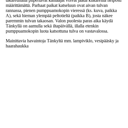
takareunalla piipertävät kahlaajat voivat jäädä kiikareilla helposti
määrittämättä. Parhaat paikat katseluun ovat aivan tulvan
rannassa, pienen pumppuamokopin vieressä (ks. kuva, paikka
A), sekä hieman ylempää peltotieltä (paikka B), josta näkee
paremmin tulvan takaosan. Valon puolesta paras aika käydä
Tänkyllä on aamulla sekä iltapäivällä, illalla etenkin
pumppuamokopin luota katsottuna tulva on vastavalossa.
Mainittavia havaintoja Tänkyltä mm. lampiviklo, vesipääsky ja
haarahaukka