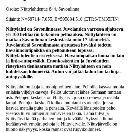
Osoite: Niittylahdentie 844, Savonlinna
Sijainti: N=6871447.855, E=595884.518 (ETRS-TM35FIN)
Niittylahti on Savonlinnassa Juvolantien varressa sijaitseva,
yli 100 hehtaarin kokoinen peltoaukea. Niittylahteen on
matkaa Savonlinnan keskustasta noin 17 kilometriä.
Juvolantietä Savonlinnasta ajettaessa hyväksi todettu
havainnointipaikka on peltoaukean lopussa,
Niittylahdentien risteyksessä. Havaintopaikan luona on lato
ja linja-autopysäkit. Enonkoskentien ja Juvolantien
risteyksen tienhaarasta matkaa Niittylahteen on noin
kahdeksan kilometriä. Auton voi jättää ladon luo tai linja-
autopysäkille.
Niittylahti on laaja ja monipuolinen alue. Pelloilla kasvaa monia
erilaisia viljelyskasveja. Pellot ulottuvat lähes Saimaan rantaan
asti. Peltojen keskellä on Niittyjärvi, joka on rehevä ja matala
lampi. Peltojen keskellä kulkee muutamia sarkaojia, joissa
kasvaa matalia puita ja pensaita. Keväällä länsipuolen pelto
yleensä tulvii lumien sulamisvesien takia. Tämä tulva ja
Niittyjärvi kerää parhaiten lintuja keväällä. Syksyllä linnut
kerääntyvät ympäri peltoja ja Niittyjärvelle. Niittyjärvelle on
huono näkyvyys, koska rannat ovat ruovikoituneet.