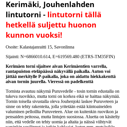
Kerimäki, Jouhenlahden
lintutorni -
lintutorni tällä
hetkellä suljettu huonon
kunnon vuoksi!
Osoite: Kalastajanraitti 15, Savonlinna
Sijainti: N=6866010.614, E=619569.480 (ETRS-TM35FIN)
Kerimäen torni sijaitsee aivan Kerimäentien varrella,
rantapuiston eteläpäässä näkyvällä paikalla. Auton voi
jättää merkitylle P-paikalla, joka on aidattu hiekkakenttä
aivan tornin juurella. Vieressä on padelkenttä
Tornista avautuu näkymä Puruvedelle - tosin tornin edustalla on
tukeva ruovikko, mutta torni on korkea eikä se haittaa näkymää.
Tornin toisella sivustalla oleva Jouhenjoki laskee Puruveteen ja
sinne on tehty rakenteita, jolla yritetään estää kiintoaineiden
valuminen pelloillta Puruveteen. Alue on kuitenkin ruovikon ja
pensaiden peitossa, mutta lintujen suosiossa. Aluetta on käsitelty
niin, että vedelle on tehty uomia ja altaita ja näissä viihtyvät
varsinkin vesilinnut ja jotkin kahlaajat, kuten mm. metsäviklo.