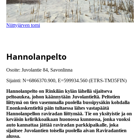
Niittyjärven torni
Hannolanpelto
Osoite: Juvolantie 84, Savonlinna
Sijainti: N=6866370.900, E=599934.560 (ETRS-TM35FIN)
Hannolanpelto on Rinkilän kylän lähellä sijaitseva
peltoaukea, johon käännytään Juvolantieltä. Peltotien
liittymä on tien vasemmalla puolella bussipysäkin kohdalla
Enonkoskentieltä päin tultaessa lähes vastapäätä
Hannolanpellon raviradan liittymää. Tie on yksityistie ja on
keväisin kelirikkoaikaan huonossa kunnossa, jonka vuoksi
auto kannattaa jättää raviradan parkkipaikalle, joka
sijaitsee Juvolantien toisella puolella aivan Raviradantien
alussa.