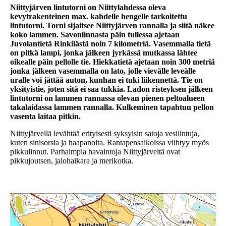
Niittyjärven lintutorni on Niittylahdessa oleva
kevytrakenteinen max. kahdelle hengelle tarkoitettu
lintutorni. Torni sijaitsee Niittyjärven rannalla ja siitä näkee
koko lammen. Savonlinnasta päin tullessa ajetaan
Juvolantietä Rinkilästä noin 7 kilometriä. Vasemmalla tietä
on pitkä lampi, jonka jälkeen jyrkässä mutkassa lähtee
oikealle päin pellolle tie. Hiekkatietä ajetaan noin 300 metriä
jonka jälkeen vasemmalla on lato, jolle vievälle leveälle
uralle voi jättää auton, kunhan ei tuki liikennettä. Tie on
yksityistie, joten sitä ei saa tukkia. Ladon risteyksen jälkeen
lintutorni on lammen rannassa olevan pienen peltoalueen
takalaidassa lammen rannalla. Kulkeminen tapahtuu pellon
vasenta laitaa pitkin.
Niittyjärvellä levähtää erityisesti syksyisin satoja vesilintuja,
kuten sinisorsia ja haapanoita. Rantapensaikoissa viihtyy myös
pikkulinnut. Parhaimpia havaintoja Niittyjärveltä ovat
pikkujoutsen, jalohaikara ja merikotka.