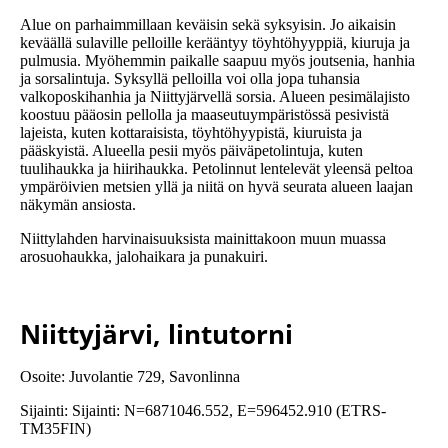
Alue on parhaimmillaan keväisin sekä syksyisin. Jo aikaisin
keväällä sulaville pelloille kerääntyy töyhtöhyyppiä, kiuruja ja
pulmusia. Myöhemmin paikalle saapuu myös joutsenia, hanhia
ja sorsalintuja. Syksyllä pelloilla voi olla jopa tuhansia
valkoposkihanhia ja Niittyjärvellä sorsia. Alueen pesimälajisto
koostuu pääosin pellolla ja maaseutuympäristössä pesivistä
lajeista, kuten kottaraisista, töyhtöhyypistä, kiuruista ja
pääskyistä. Alueella pesii myös päiväpetolintuja, kuten
tuulihaukka ja hiirihaukka. Petolinnut lentelevät yleensä peltoa
ympäröivien metsien yllä ja niitä on hyvä seurata alueen laajan
näkymän ansiosta.
Niittylahden harvinaisuuksista mainittakoon muun muassa
arosuohaukka, jalohaikara ja punakuiri.
Niittyjärvi, lintutorni
Osoite: Juvolantie 729, Savonlinna
Sijainti: Sijainti: N=6871046.552, E=596452.910 (ETRS-
TM35FIN)