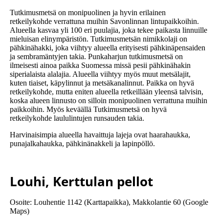
Tutkimusmetsä on monipuolinen ja hyvin erilainen
retkeilykohde verrattuna muihin Savonlinnan lintupaikkoihin.
Alueella kasvaa yli 100 eri puulajia, joka tekee paikasta linnuille
mieluisan elinympäristön. Tutkimusmetsän nimikkolaji on
pähkinähakki, joka viihtyy alueella erityisesti pähkinäpensaiden
ja sembramäntyjen takia. Punkaharjun tutkimusmetsä on
ilmeisesti ainoa paikka Suomessa missä pesii pähkinähakin
siperialaista alalajia. Alueella viihtyy myös muut metsälajit,
kuten tiaiset, käpylinnut ja metsäkanalinnut. Paikka on hyvä
retkeilykohde, mutta eniten alueella retkeillään yleensä talvisin,
koska alueen linnusto on silloin monipuolinen verrattuna muihin
paikkoihin. Myös keväällä Tutkimusmetsä on hyvä
retkeilykohde laululintujen runsauden takia.
Harvinaisimpia alueella havaittuja lajeja ovat haarahaukka,
punajalkahaukka, pähkinänakkeli ja lapinpöllö.
Louhi, Kerttulan pellot
Osoite: Louhentie 1142 (Karttapaikka), Makkolantie 60 (Google
Maps)