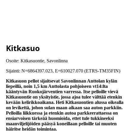
Kitkasuo
Osoite: Kitkasuontie, Savonlinna
Sijainti: N=6864397.023, E=610027.070 (ETRS-TM35FIN)
Kitkasuon pellot sijaitsevat Savonlinnan Anttolan kylän
liepeillä, noin 1,5 km Anttolasta pohjoiseen vt14:lta
kääntyvän Ruokojärventien varressa. Itse pelloille vievä
Kitkasuontie on yksityistie, jossa ajoa tulee välttää etenkin
kevään kelirikkoaikana. Heti Kitkasuontien alussa oikealla
on levikettä, johon sulan maan aikaan saa auton parkkiin.
Pelloilla liikkuessa ja etenkin autoa parkkeerattaessa on
ensiarvoisen tärkeää huomioida, ettet tule tukkineeksi
maanviljelijöiden pääsyä koneillaan pelloille tai muuten
häiritse heidän toimintaa.