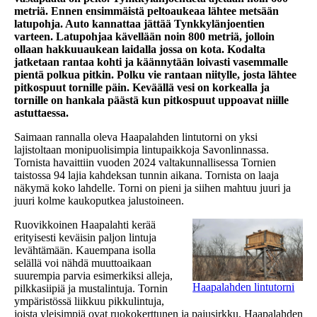
metriä. Ennen ensimmäistä peltoaukeaa lähtee metsään
latupohja. Auto kannattaa jättää Tynkkylänjoentien
varteen. Latupohjaa kävellään noin 800 metriä, jolloin
ollaan hakkuuaukean laidalla jossa on kota. Kodalta
jatketaan rantaa kohti ja käännytään loivasti vasemmalle
pientä polkua pitkin. Polku vie rantaan niitylle, josta lähtee
pitkospuut tornille päin. Keväällä vesi on korkealla ja
tornille on hankala päästä kun pitkospuut uppoavat niille
astuttaessa.
Saimaan rannalla oleva Haapalahden lintutorni on yksi
lajistoltaan monipuolisimpia lintupaikkoja Savonlinnassa.
Tornista havaittiin vuoden 2024 valtakunnallisessa Tornien
taistossa 94 lajia kahdeksan tunnin aikana. Tornista on laaja
näkymä koko lahdelle. Torni on pieni ja siihen mahtuu juuri ja
juuri kolme kaukoputkea jalustoineen.
Ruovikkoinen Haapalahti kerää
erityisesti keväisin paljon lintuja
levähtämään. Kauempana isolla
selällä voi nähdä muuttoaikaan
suurempia parvia esimerkiksi alleja,
Haapalahden lintutorni
pilkkasiipiä ja mustalintuja. Tornin
ympäristössä liikkuu pikkulintuja,
joista yleisimpiä ovat ruokokerttunen ja pajusirkku. Haapalahden