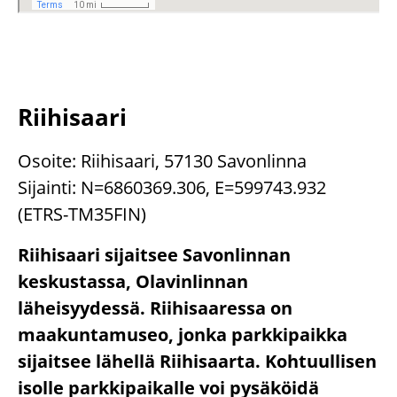
Riihisaari
Osoite: Riihisaari, 57130 Savonlinna
Sijainti: N=6860369.306, E=599743.932
(ETRS-TM35FIN)
Riihisaari sijaitsee Savonlinnan
keskustassa, Olavinlinnan
läheisyydessä. Riihisaaressa on
maakuntamuseo, jonka parkkipaikka
sijaitsee lähellä Riihisaarta. Kohtuullisen
isolle parkkipaikalle voi pysäköidä