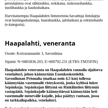
peruslajistoa ovat silkkiuikku, nokikana, ruskosuohaukka,
nuolihaukka ja kaulushaikara.
Harvinaisempia Haapalahden lintutornista havaittuja lintulajeja
ovat kuningaskalastaja, haarahaukka, jalohaikara ja eskimohanhi
(e-kategoria).
Haapalahti, veneranta
Osoite: Koivurannantie 3, Savonlinna
Sijainti: N=6865836.203, E=600792.231 (ETRS-TM35FIN)
Haapalahden veneranta on Haapalahden rannalla sijaitseva
venelaituri, johon käännytään Enonkoskentieltä.
Savonlinnan Prismalta (matkaa noin 4,5 km) tullessa
käännytään vasemmalle risteyksestä, jonka kyltissä lukee
Sepänkuja. Sepänkujan liittymä on Rinkiläntien liittymää
vastapäätä. Sepänkujalle käännyttäessä käännytään heti
vasemmalle menevälle kujalle, joka päättyy rantaan, jossa
on tarkkailupaikka, venelaituri.