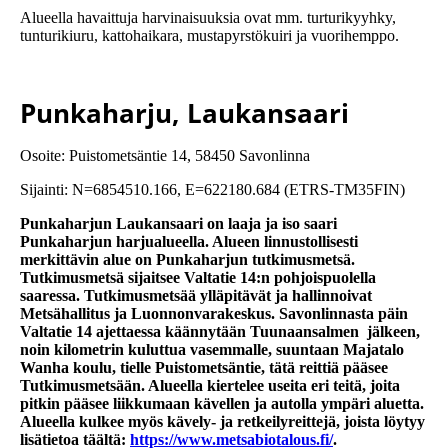
Alueella havaittuja harvinaisuuksia ovat mm. turturikyyhky,
tunturikiuru, kattohaikara, mustapyrstökuiri ja vuorihemppo.
Punkaharju, Laukansaari
Osoite: Puistometsäntie 14, 58450 Savonlinna
Sijainti: N=6854510.166, E=622180.684 (ETRS-TM35FIN)
Punkaharjun Laukansaari on laaja ja iso saari
Punkaharjun harjualueella. Alueen linnustollisesti
merkittävin alue on Punkaharjun tutkimusmetsä.
Tutkimusmetsä sijaitsee Valtatie 14:n pohjoispuolella
saaressa. Tutkimusmetsää ylläpitävät ja hallinnoivat
Metsähallitus ja Luonnonvarakeskus. Savonlinnasta päin
Valtatie 14 ajettaessa käännytään Tuunaansalmen jälkeen,
noin kilometrin kuluttua vasemmalle, suuntaan Majatalo
Wanha koulu, tielle Puistometsäntie, tätä reittiä pääsee
Tutkimusmetsään. Alueella kiertelee useita eri teitä, joita
pitkin pääsee liikkumaan kävellen ja autolla ympäri aluetta.
Alueella kulkee myös kävely- ja retkeilyreittejä, joista löytyy
lisätietoa täältä:
https://www.metsabiotalous.fi/
.