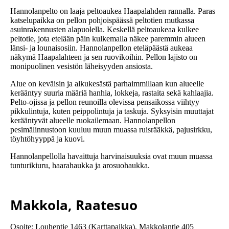
Hannolanpelto on laaja peltoaukea Haapalahden rannalla. Paras
katselupaikka on pellon pohjoispäässä peltotien mutkassa
asuinrakennusten alapuolella. Keskellä peltoaukeaa kulkee
peltotie, jota etelään päin kulkemalla näkee paremmin alueen
länsi- ja lounaisosiin. Hannolanpellon eteläpäästä aukeaa
näkymä Haapalahteen ja sen ruovikoihin. Pellon lajisto on
monipuolinen vesistön läheisyyden ansiosta.
Alue on keväisin ja alkukesästä parhaimmillaan kun alueelle
kerääntyy suuria määriä hanhia, lokkeja, rastaita sekä kahlaajia.
Pelto-ojissa ja pellon reunoilla olevissa pensaikossa viihtyy
pikkulintuja, kuten peippolintuja ja taskuja. Syksyisin muuttajat
kerääntyvät alueelle ruokailemaan. Hannolanpellon
pesimälinnustoon kuuluu muun muassa ruisrääkkä, pajusirkku,
töyhtöhyyppä ja kuovi.
Hannolanpellolla havaittuja harvinaisuuksia ovat muun muassa
tunturikiuru, haarahaukka ja arosuohaukka.
Makkola, Raatesuo
Osoite: Louhentie 1463 (Karttapaikka), Makkolantie 405