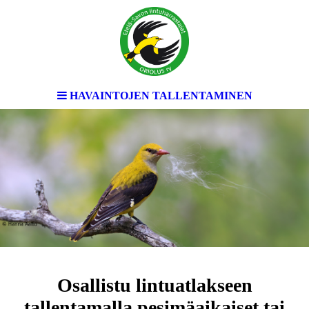
HAVAINTOJEN TALLENTAMINEN
Osallistu lintuatlakseen
tallentamalla pesimäaikaiset tai