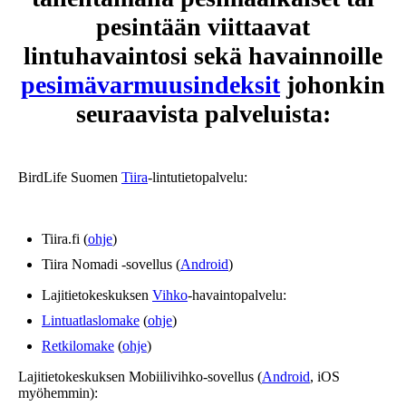
pesintään viittaavat
lintuhavaintosi sekä havainnoille
pesimävarmuusindeksit
johonkin
seuraavista palveluista:
BirdLife Suomen
Tiira
-lintutietopalvelu:
Tiira.fi (
ohje
)
Tiira Nomadi -sovellus (
Android
)
Lajitietokeskuksen
Vihko
-havaintopalvelu:
Lintuatlaslomake
(
ohje
)
Retkilomake
(
ohje
)
Lajitietokeskuksen Mobiilivihko-sovellus (
Android
, iOS
myöhemmin):