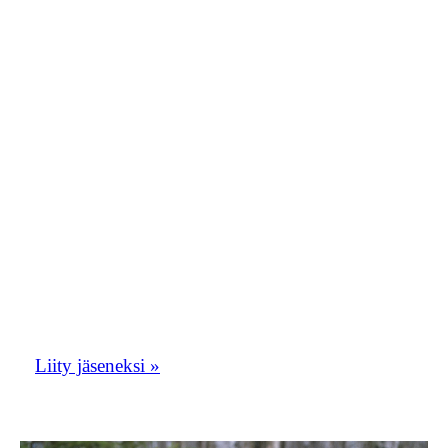
sinne lähettämällä sähköpostin Osmo
Ojamiehelle osoitteeseen
moderaattori1.oriolusposti@gmail.com.
Kirjoita viestiin nimesi ja teksti ”haluan
liittyä Orioluspostiin”. Toivomme, että
Orioluspostista tulisi vilkas
keskustelupalsta. Oriolusposti toimii myös
yhdistyksen tiedotuskanavana.
Liity tästä Etelä-Savon lintuharrastajien
porukkaan!
Liity jäseneksi »