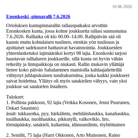
10.06.2026
Enonkoski -pinnaralli 7.6.2026
Orioluksen kuntapinnarallin rallauspaikaksi arvottiin
Enonkosken kunta, jossa kolme joukkuetta rallasi sunnuntaina
7.6.2026. Ralliaika oli klo 00.00–14.00. Rallipäivän sää oli
kaunis mutta kohtalaisen tuulinen, etenkin yön tuulisuus ja
ajoittaiset sadekuurot haittasivat havainnointia. Joukkueiden
yhteenlasketuksi lajimääräksi kertyi 98 lajia. Enonkoski tarjosi
haastavan rallialueen joukkueille, sillä kunta on hyvin vähän
retkeilty ja lintupaikkoja on niukasti. Rallin mukavin yllättäjä
lienee koko päivän Sahalammen mainioilla kahlaajalietteillä
viihtynyt juhlapukuinen tundrakurmitsa, jonka kaikki joukkueet
saivat hoidettua. Yllätys oli myös satakielien vähyys, vain yksi
joukkue sai satakielen listalleen.
Tulokset:
1. Polliisia pakkoon, 92 lajia (Veikka Kosonen, Jenni Puurunen,
Oskari Saunisto)
ässät: tukkasotka, pyy, härkälintu, mehiläishaukka, kanahaukka,
tuulihaukka, nuolihaukka, pikkutylli, valkoviklo, liro,
törmäpääsky, satakieli, kultarinta, idänuunilintu, töyhtötiainen
2. Seniilit, 75 lajia (Harri Okkonen, Arto Muinonen, Raino