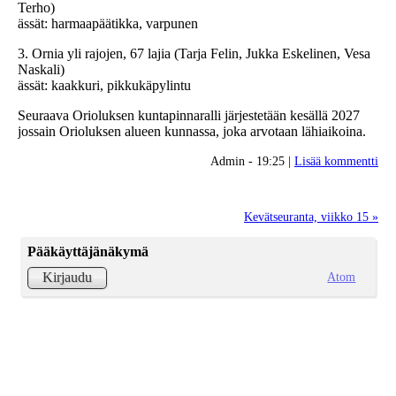
Terho)
ässät: harmaapäätikka, varpunen
3. Ornia yli rajojen, 67 lajia (Tarja Felin, Jukka Eskelinen, Vesa
Naskali)
ässät: kaakkuri, pikkukäpylintu
Seuraava Orioluksen kuntapinnaralli järjestetään kesällä 2027
jossain Orioluksen alueen kunnassa, joka arvotaan lähiaikoina.
Admin - 19:25 |
Lisää kommentti
Kevätseuranta, viikko 15 »
Pääkäyttäjänäkymä
Atom
Kirjaudu