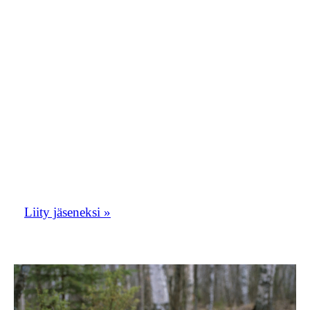
moderaattori1.oriolusposti@gmail.com.
Kirjoita viestiin nimesi ja teksti ”haluan
liittyä Orioluspostiin”. Toivomme, että
Orioluspostista tulisi vilkas
keskustelupalsta. Oriolusposti toimii myös
yhdistyksen tiedotuskanavana.
Liity tästä Etelä-Savon lintuharrastajien
porukkaan!
Liity jäseneksi »