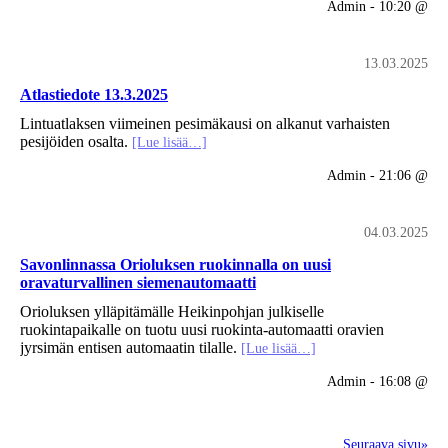
Admin - 10:20 @
13.03.2025
Atlastiedote 13.3.2025
Lintuatlaksen viimeinen pesimäkausi on alkanut varhaisten
pesijöiden osalta.
[Lue lisää…]
Admin - 21:06 @
04.03.2025
Savonlinnassa Orioluksen ruokinnalla on uusi
oravaturvallinen siemenautomaatti
Orioluksen ylläpitämälle Heikinpohjan julkiselle
ruokintapaikalle on tuotu uusi ruokinta-automaatti oravien
jyrsimän entisen automaatin tilalle.
[Lue lisää…]
Admin - 16:08 @
Seuraava sivu»