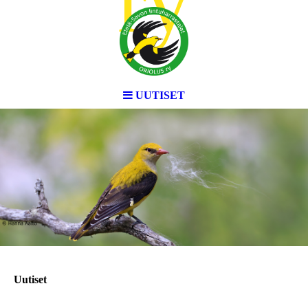
ry
UUTISET
Uutiset