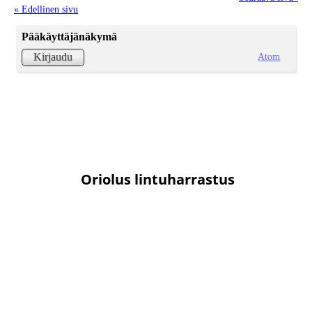
« Edellinen sivu
Pääkäyttäjänäkymä
Atom
Kirjaudu
Oriolus lintuharrastus
Lintuharrastus-ryhmä on tarkoitettu kaikenlaiseen lintuaiheiseen
keskusteluun ja
sinne voi lähettää myös kuvia retkiltä. Jos haluat
liittyä ryhmään, lähetä
tekstiviesti Maria Tirkkoselle, p. 040
maria.tirkkonen@hotmail.com.
7450963 tai sähköposti
Oriolus-hälyt
Hälyt-ryhmä on tarkoitettu erityisen mielenkiintoisten
havaintojen ilmoittamiseen muille orioluslaisille. Siihen voi